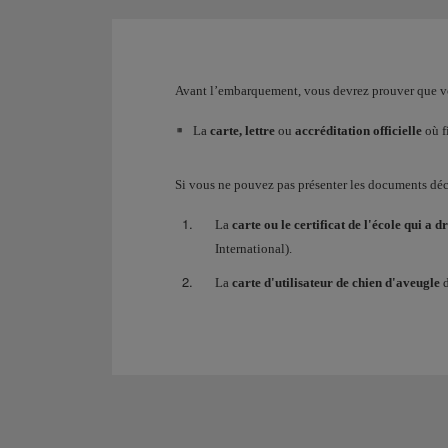
Avant l’embarquement, vous devrez prouver que vot
La
carte, lettre
ou
accréditation officielle
où f
Si vous ne pouvez pas présenter les documents déc
La
carte ou le certificat de l'école qui a d
International).
La
carte d'utilisateur de chien d'aveugle
d