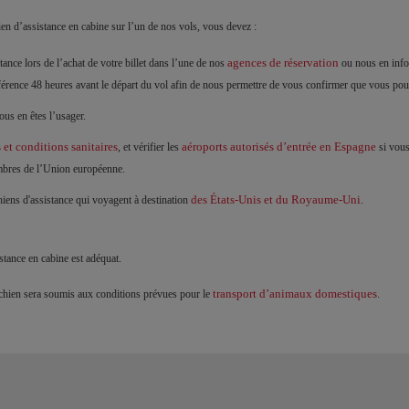
n d’assistance en cabine sur l’un de nos vols, vous devez :
agences de réservation
ance lors de l’achat de votre billet dans l’une de nos
ou nous en infor
éférence 48 heures avant le départ du vol afin de nous permettre de vous confirmer que vous po
ous en êtes l’usager.
et conditions sanitaires
aéroports autorisés d’entrée en Espagne
, et vérifier les
si vous
mbres de l’Union européenne.
des États-Unis et du Royaume-Uni
iens d'assistance qui voyagent à destination
.
stance en cabine est adéquat.
transport d’animaux domestiques
u chien sera soumis aux conditions prévues pour le
.