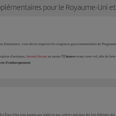
plémentaires pour le Royaume-Uni et 
ien d'assistance, vous devez respecter les exigences gouvernementales du Progra
éception d'animaux,
Animal Aircare
au moins
72 heures
avant votre vol, afin de faire
porte d'embarquement
.
es États-Unis sont soumis aux règles et aux critères spéciaux des lois fédérales des