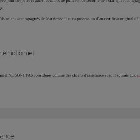
ée pour coopérer et aider les forces de police et de sécurité de l'État, qui accompa
ge.
ils soient accompagnés de leur dresseur et en possession d'un certificat original déli
en émotionnel
ionnel NE SONT PAS considérés comme des chiens d'assistance et sont soumis aux
c
tance