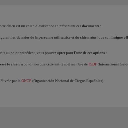
re chien est un chien d’assistance en présentant ces
documents
:
igurent les
données
de la
personne
utilisatrice et du
chien
, ainsi que son
insigne off
rits au point précédent, vous pouvez opter pour
l'une de ces options
:
ressé le chien
, à condition que cette entité soit membre de
IGDF
(International Guid
élivrée par la
ONCE
(Organización Nacional de Ciegos Españoles).