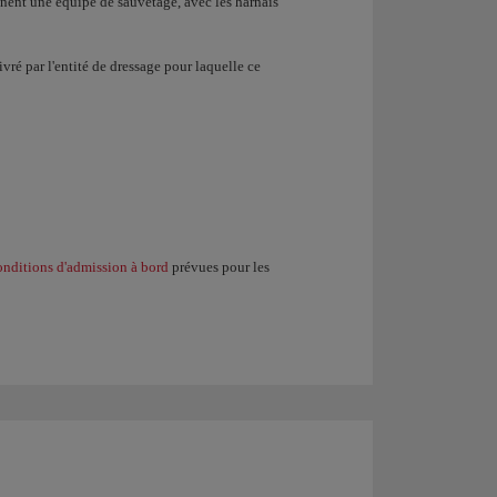
gnent une équipe de sauvetage, avec les harnais
vré par l'entité de dressage pour laquelle ce
onditions d'admission à bord
prévues pour les