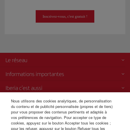
Inscrivez-vous, c'est gratuit !
Le réseau
Informations importantes
Iberia c'est aussi
Nous utilisons des cookies analytiques, de personnalisation
Transparence
du contenu et de publicité personnalisée (propres et de tiers)
pour vous proposer des contenus pertinents et adaptés à
Vente par téléphone
vos préférences de navigation. Pour accepter ce type de
+41 0 43 210 11 19
cookies, appuyez sur le bouton Accepter tous les cookies ;
pour les refuser, appuyez sur le bouton Refuser tous les