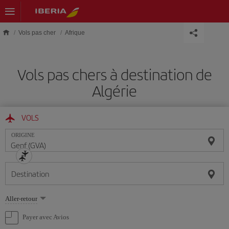
Skip to main content
Vols pas cher
Afrique
Vols pas chers à destination de
Algérie
VOLS
ORIGINE
Destination
Sélectionnez
Aller-retour
une
option
Payer avec Avios