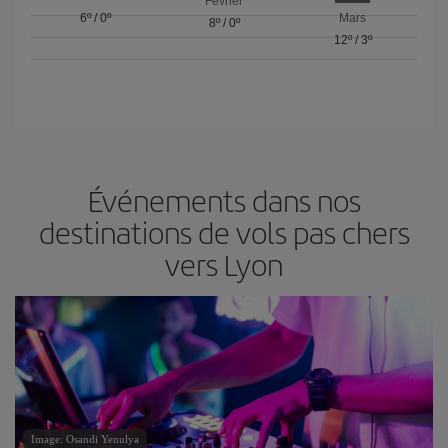
Février
6º
/
0º
Mars
8º
/
0º
12º
/
3º
Événements dans nos
destinations de vols pas chers
vers Lyon
Image: Osandi Yenulya