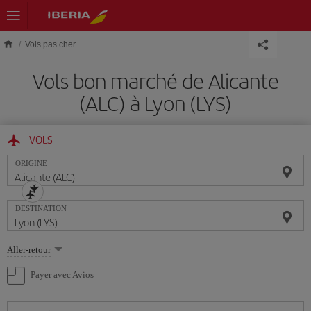
Skip to main content
Vols pas cher
Vols bon marché de Alicante
(ALC) à Lyon (LYS)
VOLS
ORIGINE
DESTINATION
Sélectionnez
Aller-retour
une
option
Payer avec Avios