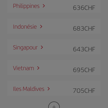
Philippines
636
CHF
Indonésie
683
CHF
Singapour
643
CHF
Vietnam
695
CHF
Iles Maldives
705
CHF