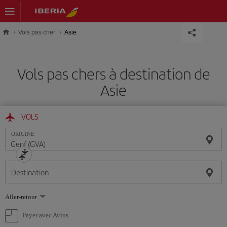
Skip to main content
Vols pas cher
Asie
Vols pas chers à destination de
Asie
VOLS
ORIGINE
Destination
Sélectionnez
Aller-retour
une
option
Payer avec Avios