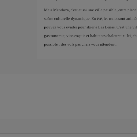
Mais Mendoza, c'est aussi une ville paisible, entre places
scène culturelle dynamique. En été, les nuits sont animées
pouvez vous évader pour skier à Las Leñas. C'est une vil
gastronomie, vins exquis et habitants chaleureux. Ici, ch
possible : des vols pas chers vous attendent.