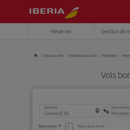
Skip to main content
Réserver
Gestion de r
Vols pas cher
Amérique du Sud
Argentine
Men
Vols bo
ORIGINE
DESTINATI
Sélectionnez
Payer avec Avios
Aller-retour