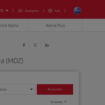
 FR
Entreprises
Aide
ence Iberia
Iberia Plus
za (MDZ)
dulte
Rechercher
r/mois/année
Economy