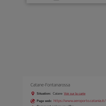
une
option
Catane-Fontanarossa
Situation:
Catane
Voir sur la carte
https://www.aeroporto.catania.it/
Page web: