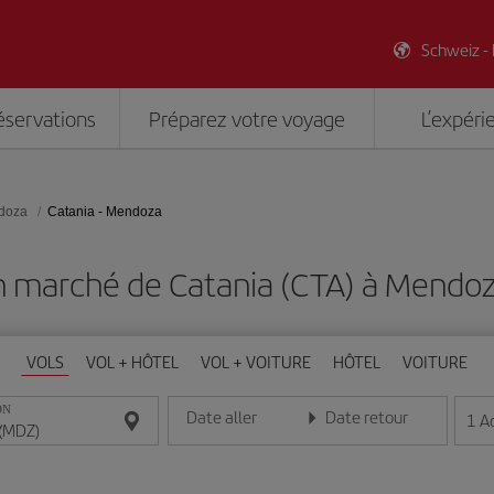
Schweiz -
éservations
Préparez votre voyage
L’expéri
doza
Catania - Mendoza
n marché de Catania (CTA) à Mendo
VOLS
VOL + HÔTEL
VOL + VOITURE
HÔTEL
VOITURE
ON
Date aller
Date retour
1
A
Entrez la date au format jour/mois/année
Entrez la date au format jou