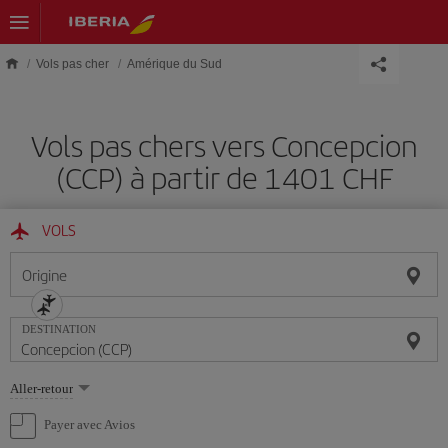
Skip to main content
Vols pas cher
Amérique du Sud
Vols pas chers vers Concepcion
(CCP) à partir de 1401 CHF
VOLS
Origine
DESTINATION
Sélectionnez
Aller-retour
une
option
Payer avec Avios