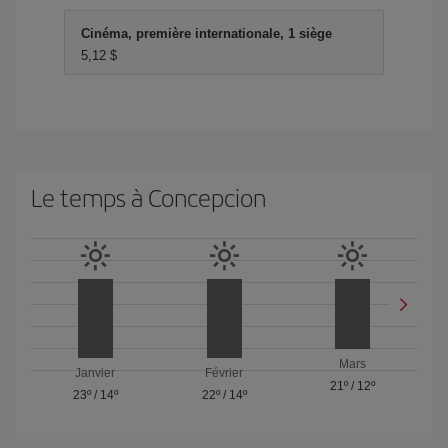
Cinéma, première internationale, 1 siège
5,12 $
Le temps à Concepcion
Mars
Janvier
Février
21º
/
12º
23º
/
14º
22º
/
14º