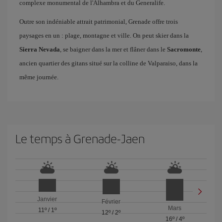
complexe monumental de l'Alhambra et du Generalife.
Outre son indéniable attrait patrimonial, Grenade offre trois
paysages en un : plage, montagne et ville. On peut skier dans la
Sierra Nevada
, se baigner dans la mer et flâner dans le
Sacromonte
,
ancien quartier des gitans situé sur la colline de Valparaiso, dans la
même journée.
Le temps à Grenade-Jaen
Janvier
Février
Mars
11º
/
1º
12º
/
2º
16º
/
4º