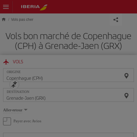
Skip to main content
Vols pas cher
Vols bon marché de Copenhague
(CPH) à Grenade-Jaen (GRX)
VOLS
ORIGINE
DESTINATION
Sélectionnez
Aller-retour
une
option
Payer avec Avios