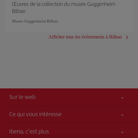
Œuvres de la collection du musée Guggenheim
Bilbao
Museo Guggenheim Bilbao
Afficher tous les événements à Bilbao
Sur le web
Ce qui vous intéresse
Votre sécurité est notre priorité
Iberia, c’est plus
Accessibilité