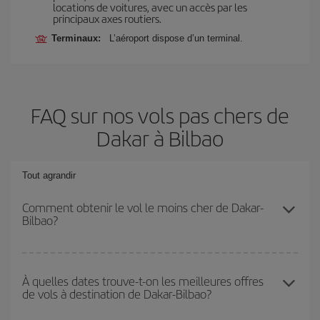
locations de voitures, avec un accès par les
principaux axes routiers.
Terminaux:
L’aéroport dispose d’un terminal.
FAQ sur nos vols pas chers de
Dakar à Bilbao
Tout agrandir
Comment obtenir le vol le moins cher de Dakar-
Bilbao?
Économisez sur votre billet d'avion de Dakar-Bilbao-dest et
bénéficiez du tarif le plus bas en évitant les hautes saisons, en
À quelles dates trouve-t-on les meilleures offres
de vols à destination de Dakar-Bilbao?
achetant à l'avance et en restant flexible sur les dates et les
horaires de votre aller-retour.