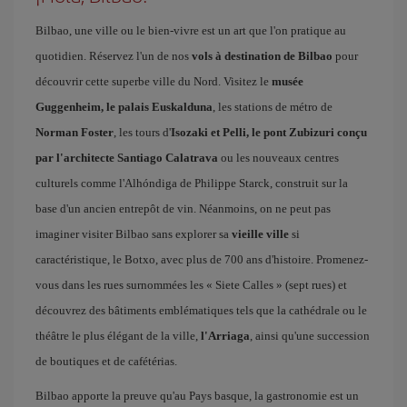
Bilbao, une ville ou le bien-vivre est un art que l'on pratique au
quotidien. Réservez l'un de nos
vols à destination de Bilbao
pour
découvrir cette superbe ville du Nord. Visitez le
musée
Guggenheim, le palais Euskalduna
, les stations de métro de
Norman Foster
, les tours d'
Isozaki et Pelli, le pont Zubizuri conçu
par l'architecte Santiago Calatrava
ou les nouveaux centres
culturels comme l'Alhóndiga de Philippe Starck, construit sur la
base d'un ancien entrepôt de vin. Néanmoins, on ne peut pas
imaginer visiter Bilbao sans explorer sa
vieille ville
si
caractéristique, le Botxo, avec plus de 700 ans d'histoire. Promenez-
vous dans les rues surnommées les « Siete Calles » (sept rues) et
découvrez des bâtiments emblématiques tels que la cathédrale ou le
théâtre le plus élégant de la ville,
l'Arriaga
, ainsi qu'une succession
de boutiques et de cafétérias.
Bilbao apporte la preuve qu'au Pays basque, la gastronomie est un