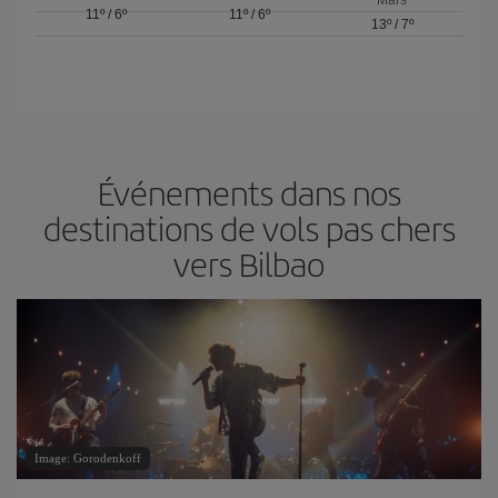
Mars
11º
/
6º
11º
/
6º
13º
/
7º
Événements dans nos
destinations de vols pas chers
vers Bilbao
Image: Gorodenkoff