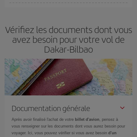
Vous pouvez trouver des vols économiques tous les jours de la
semaine. Les clés pour trouver les meilleurs prix sont
d'anticiper
et d'être flexible.
En règle générale,
plus tôt
vous réservez vos
Vérifiez les documents dont vous
billets, plus vous bénéficiez de prix économiques. De plus, en
restant flexible sur les dates et les horaires de vol lors de votre
avez besoin pour votre vol de
recherche, vous pourrez
choisir le prix le plus économique.
Dakar-Bilbao
Documentation générale
Après avoir finalisé l'achat de votre
billet d'avion
, pensez à
vous renseigner sur les documents dont vous aurez besoin pour
voyager. Ici, vous pouvez vérifier si vous avez besoin
d'un