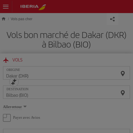
Skip to main content
Vols pas cher
Vols bon marché de Dakar (DKR)
à Bilbao (BIO)
VOLS
ORIGINE
DESTINATION
Sélectionnez
Aller-retour
une
option
Payer avec Avios