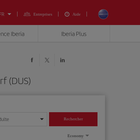
 FR
Entreprises
Aide
ence Iberia
Iberia Plus
rf (DUS)
dulte
Rechercher
r/mois/année
Economy