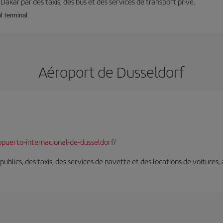
à Dakar par des taxis, des bus et des services de transport privé.
l terminal.
Aéroport de Dusseldorf
puerto-internacional-de-dusseldorf/
s publics, des taxis, des services de navette et des locations de voitures,