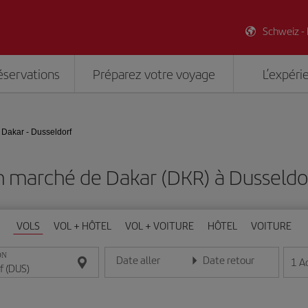
Schweiz -
éservations
Préparez votre voyage
L’expéri
Dakar - Dusseldorf
n marché de Dakar (DKR) à Dusseldo
VOLS
VOL + HÔTEL
VOL + VOITURE
HÔTEL
VOITURE
ON
Date aller
Date retour
1
A
Entrez la date au format jour/mois/année
Entrez la date au format jou