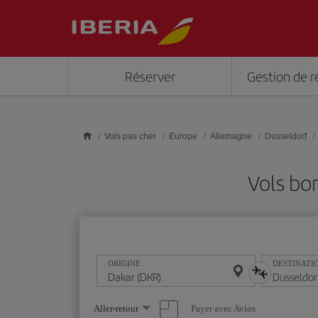
Skip to main content
Réserver
Gestion de r
Vols pas cher
Europe
Allemagne
Dusseldorf
Vols bo
ORIGINE
DESTINATI
Sélectionnez
Payer avec Avios
Aller-retour