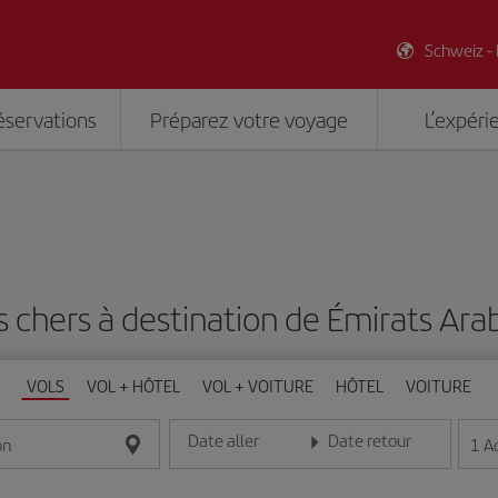
Schweiz -
éservations
Préparez votre voyage
L’expéri
s chers à destination de Émirats Ara
VOLS
VOL + HÔTEL
VOL + VOITURE
HÔTEL
VOITURE
Date aller
Date retour
1
A
on
Entrez la date au format jour/mois/année
Entrez la date au format jou