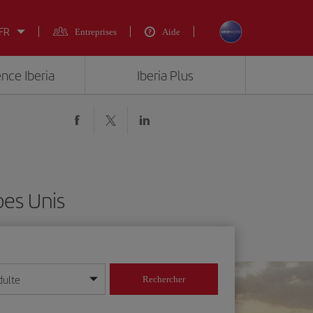
 FR
Entreprises
Aide
ence Iberia
Iberia Plus
bes Unis
dulte
Rechercher
r/mois/année