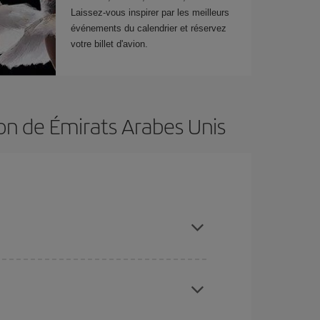
Laissez-vous inspirer par les meilleurs
événements du calendrier et réservez
votre billet d'avion.
ion de Émirats Arabes Unis
restant flexible sur les dates et les horaires de
vous inspirer : vous trouverez sûrement le vol le