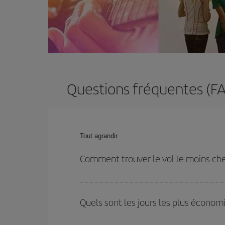
Questions fréquentes (FAQ
Tout agrandir
Comment trouver le vol le moins che
Économisez sur votre billet d'avion et bénéficiez d
votre aller-retour. Si vous n'avez pas d'idée de de
Quels sont les jours les plus économ
plus économique.