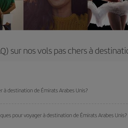
) sur nos vols pas chers à destinat
r à destination de Émirats Arabes Unis?
u tarif le plus bas en évitant les hautes saisons, en achetant à l'avance et en 
stination précise pour votre voyage, jetez un coup œil à nos offres et laissez-
iques pour voyager à destination de Émirats Arabes Unis?