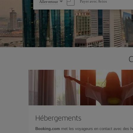
Sélectionnez
Payer avec Avios
Aller-retour
une
option
C
Hébergements
Booking.com
met les voyageurs en contact avec des 