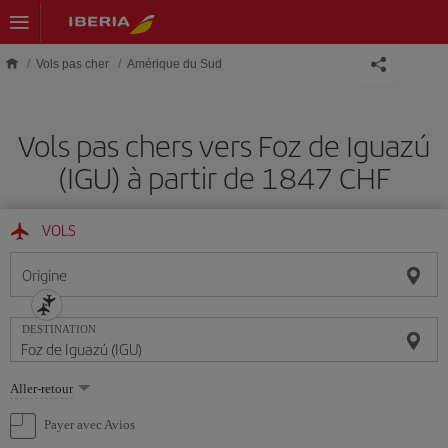
Skip to main content
Vols pas cher
Amérique du Sud
Vols pas chers vers Foz de Iguazú
(IGU) à partir de 1847 CHF
VOLS
Origine
DESTINATION
Sélectionnez
Aller-retour
une
option
Payer avec Avios