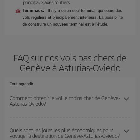
principaux axes routiers.
Terminaux:
Il n’y a qu’un seul terminal, qui opère des
vols réguliers et principalement intérieurs. La possibilité
de construire un nouveau terminal est à l’étude.
FAQ sur nos vols pas chers de
Genève à Asturias-Oviedo
Tout agrandir
Comment obtenir le vol le moins cher de Genève-
Asturias-Oviedo?
Économisez sur votre billet d'avion de Genève-Asturias-Oviedo-
dest et bénéficiez du tarif le plus bas en évitant les hautes
Quels sont les jours les plus économiques pour
voyager à destination de Genève-Asturias-Oviedo?
saisons, en achetant à l'avance et en restant flexible sur les dates