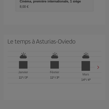
Cinéma, première internationale, 1 siège
8,00 €
Le temps à Asturias-Oviedo
Janvier
Février
Mars
11º
/
3º
11º
/
3º
14º
/
4º