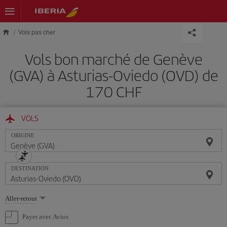
Skip to main content
Vols pas cher
Vols bon marché de Genève
(GVA) à Asturias-Oviedo (OVD) de
170 CHF
VOLS
ORIGINE
DESTINATION
Sélectionnez
Aller-retour
une
option
Payer avec Avios