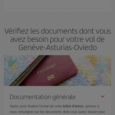
Vous pouvez trouver des vols économiques tous les jours de la
semaine. Les clés pour trouver les meilleurs prix sont
d'anticiper
et d'être flexible.
En règle générale,
plus tôt
vous réservez vos
Vérifiez les documents dont vous
billets, plus vous bénéficiez de prix économiques. De plus, en
restant flexible sur les dates et les horaires de vol lors de votre
avez besoin pour votre vol de
recherche, vous pourrez
choisir le prix le plus économique.
Genève-Asturias-Oviedo
Documentation générale
Après avoir finalisé l'achat de votre
billet d'avion
, pensez à
vous renseigner sur les documents dont vous aurez besoin pour