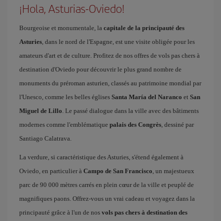
¡Hola, Asturias-Oviedo!
Bourgeoise et monumentale, la
capitale de la principauté des
Asturies
, dans le nord de l'Espagne, est une visite obligée pour les
amateurs d'art et de culture. Profitez de nos offres de vols pas chers à
destination d'Oviedo pour découvrir le plus grand nombre de
monuments du préroman asturien, classés au patrimoine mondial par
l'Unesco, comme les belles églises
Santa María del Naranco
et
San
Miguel de Lillo
. Le passé dialogue dans la ville avec des bâtiments
modernes comme l'emblématique
palais des Congrès
, dessiné par
Santiago Calatrava.
La verdure, si caractéristique des Asturies, s'étend également à
Oviedo, en particulier à
Campo de San Francisco
, un majestueux
parc de 90 000 mètres carrés en plein cœur de la ville et peuplé de
magnifiques paons. Offrez-vous un vrai cadeau et voyagez dans la
principauté grâce à l'un de nos
vols pas chers à destination des