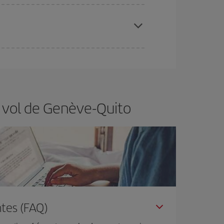
 disponibilité ou de l'épuisement des tarifs les
ertain d'acheter le vol le moins cher.
e vol de Genève-Quito
tes (FAQ)