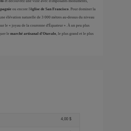
ito
et découvrez une ville avec d'imposants monuments,
mpagnie
ou encore l'
église de San Francisco
. Pour dominer la
 une élévation naturelle de 3 000 mètres au-dessus du niveau
 sur le « joyau de la couronne d'Équateur ». À un peu plus
quer le
marché artisanal d'Otavalo
, le plus grand et le plus
4,00 $