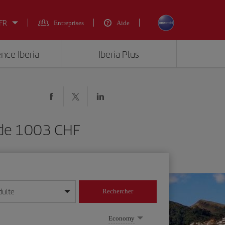
 FR
Entreprises
Aide
ence Iberia
Iberia Plus
 de 1003 CHF
dulte
Rechercher
r/mois/année
Economy