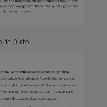
questions fréquentes sur les documents requis
: nous
aires pour voyager avec Iberia, ainsi que les procédures
gration et les douanes.
n de Quito
e Quito
! Située entre les volcans andins de
Pichincha,
ude, la capitale équatorienne est l'une des plus belles et des
nse
centre historique
s'étend sur 320 hectares, ce qui en fait
atrimoine mondial par l'UNESCO, la vieille ville de Quito
couvents coloniaux, des places et des musées.