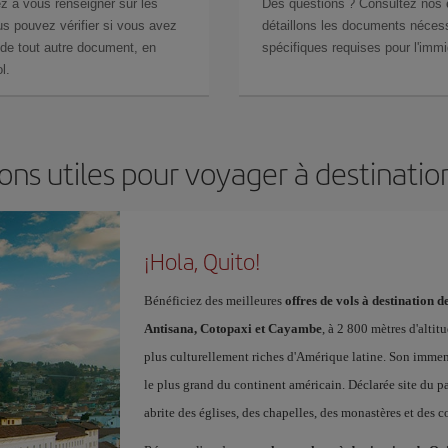
z à vous renseigner sur les
Des questions ? Consultez nos
s pouvez vérifier si vous avez
détaillons les documents nécess
de tout autre document, en
spécifiques requises pour l'immi
l.
ons utiles pour voyager à destinatio
¡Hola, Quito!
Bénéficiez des meilleures
offres de vols à destination d
Antisana, Cotopaxi et Cayambe
, à 2 800 mètres d'altit
plus culturellement riches d'Amérique latine. Son imme
le plus grand du continent américain. Déclarée site du p
abrite des églises, des chapelles, des monastères et des 