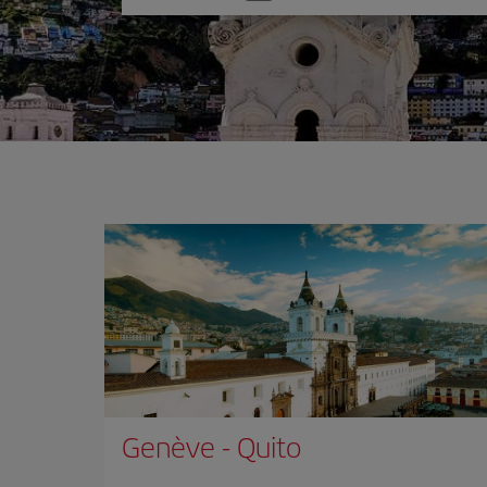
une
option
Genève
-
Quito