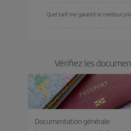
Plus vous réservez tôt
, plus vous trouverez de m
plus économiques (touristiques). Par conséquent,
Quel tarif me garantit le meilleur p
Iberia propose plusieurs tarifs, afin de vous garant
Vérifiez les documen
Documentation générale