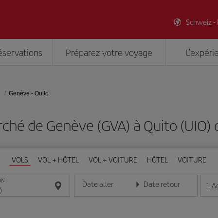
Schweiz -
éservations
Préparez votre voyage
L’expéri
Genève - Quito
rché de Genève (GVA) à Quito (UIO)
VOLS
VOL + HÔTEL
VOL + VOITURE
HÔTEL
VOITURE
ON
Date aller
Date retour
1
A
Entrez la date au format jour/mois/année
Entrez la date au format jou