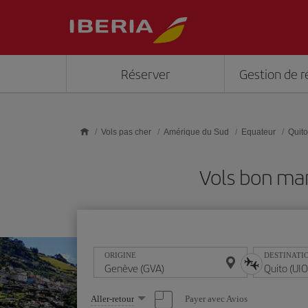
Skip to main content
Réserver
Gestion de r
Vols pas cher
Amérique du Sud
Equateur
Quito
Vols bon ma
ORIGINE
DESTINATI
Sélectionnez
Payer avec Avios
Aller-retour