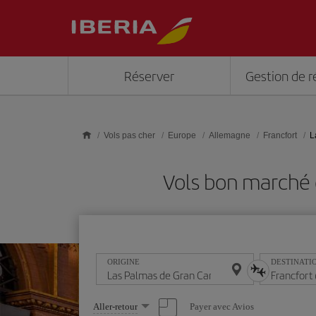
Skip to main content
Réserver
Gestion de r
Vols pas cher
Europe
Allemagne
Francfort
L
Vols bon marché 
ORIGINE
DESTINATI
Sélectionnez
Payer avec Avios
Aller-retour