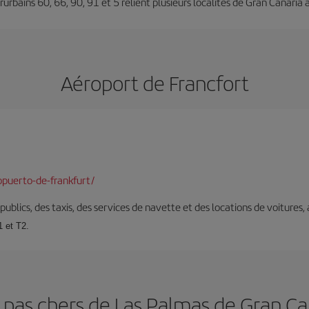
erurbains 60, 66, 90, 91 et 5 relient plusieurs localités de Gran Canaria à
Aéroport de Francfort
puerto-de-frankfurt/
s publics, des taxis, des services de navette et des locations de voitures,
1 et T2.
 pas chers de Las Palmas de Gran Ca