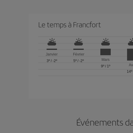
Le temps à Francfort
Janvier
Février
Mars
3º
/
-2º
5º
/
-2º
Av
9º
/
1º
14º
Événements dan