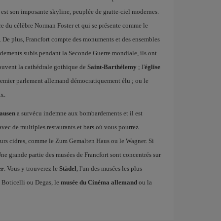
es est son imposante skyline, peuplée de gratte-ciel modernes.
re du célèbre Norman Foster et qui se présente comme le
e. De plus, Francfort compte des monuments et des ensembles
rdements subis pendant la Seconde Guerre mondiale, ils ont
rouvent la cathédrale gothique de
Saint-Barthélemy
; l'
église
 premier parlement allemand démocratiquement élu ; ou le
x.
ausen
a survécu indemne aux bombardements et il est
 avec de multiples restaurants et bars où vous pourrez
lleurs cidres, comme le Zum Gemalten Haus ou le Wagner. Si
 Une grande partie des musées de Francfort sont concentrés sur
er
. Vous y trouverez le
Städel
, l'un des musées les plus
Boticelli ou Degas, le
musée du Cinéma allemand
ou la