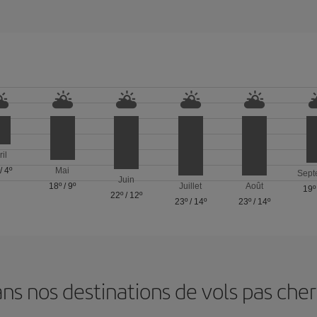
ril
/
4º
Mai
Sept
Juin
18º
/
9º
Juillet
Août
19º
22º
/
12º
23º
/
14º
23º
/
14º
s nos destinations de vols pas chers