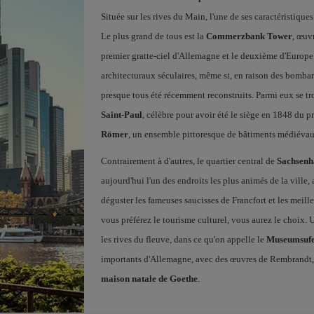
Située sur les rives du Main, l'une de ses caractéristiqu
Le plus grand de tous est la
Commerzbank Tower
, œuv
premier gratte-ciel d'Allemagne et le deuxième d'Europ
architecturaux séculaires, même si, en raison des bomba
presque tous été récemment reconstruits. Parmi eux se t
Saint-Paul
, célèbre pour avoir été le siège en 1848 du
Römer
, un ensemble pittoresque de bâtiments médiévau
Contrairement à d'autres, le quartier central de
Sachsenh
aujourd'hui l'un des endroits les plus animés de la ville,
déguster les fameuses saucisses de Francfort et les mei
vous préférez le tourisme culturel, vous aurez le choix.
les rives du fleuve, dans ce qu'on appelle le
Museumsuf
importants d'Allemagne, avec des œuvres de Rembrandt, 
maison natale de Goethe
.