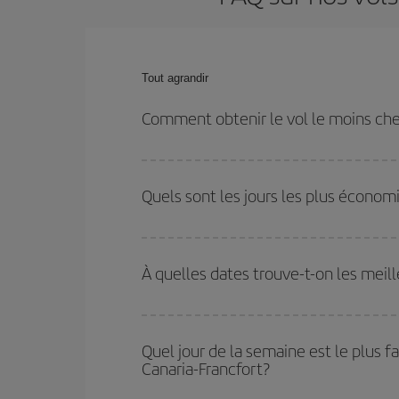
Tout agrandir
Comment obtenir le vol le moins che
Économisez sur votre billet d'avion de Las Palmas 
restant flexible sur les dates et les horaires de votr
Quels sont les jours les plus économ
Pour découvrir quels jours bénéficient des tarifs 
vous partez, où vous voulez aller et à quelles d
À quelles dates trouve-t-on les meil
mais également pour les jours proches
, à l'al
nous vous proposons chaque jour : certains
horai
Vous pouvez obtenir les vols les plus économiq
et des vacances scolaires sont en haute saison.
Quel jour de la semaine est le plus f
pourrez bénéficier des meilleurs prix.
Canaria-Francfort?