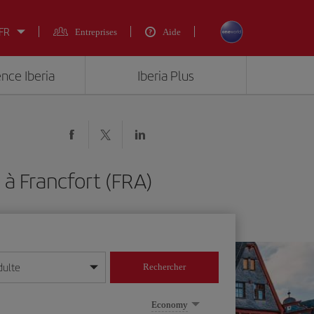
 FR
Entreprises
Aide
ence Iberia
Iberia Plus
à Francfort (FRA)
dulte
Rechercher
r/mois/année
Economy