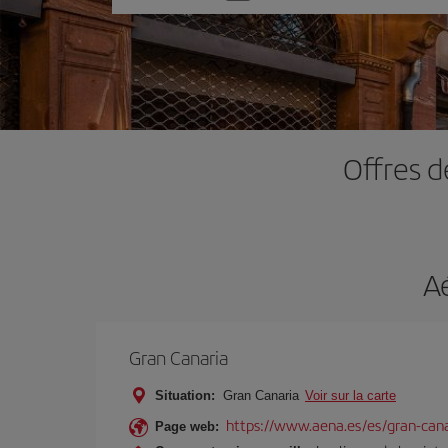
une
option
Offres d
A
Gran Canaria
Situation:
Gran Canaria
Voir sur la carte
https://www.aena.es/es/gran-cana
Page web: