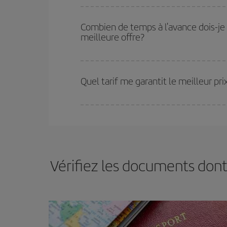
Vous pouvez trouver des vols économiques tous le
vous réservez vos billets, plus vous bénéficiez de
Combien de temps à l'avance dois-je 
choisir le prix le plus économique.
meilleure offre?
Plus vous réservez tôt
, plus vous trouverez de m
plus économiques (touristiques). Par conséquent,
Quel tarif me garantit le meilleur p
Iberia propose plusieurs tarifs, afin de vous garant
Vérifiez les documents dont