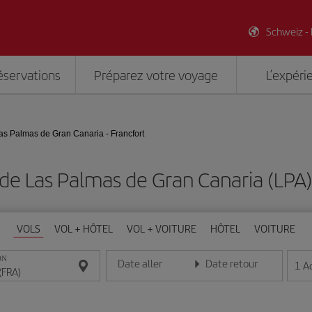
Schweiz -
éservations
Préparez votre voyage
L’expéri
as Palmas de Gran Canaria - Francfort
de Las Palmas de Gran Canaria (LPA) 
VOLS
VOL + HÔTEL
VOL + VOITURE
HÔTEL
VOITURE
ON
Date aller
Date retour
1
A
Entrez la date au format jour/mois/année
Entrez la date au format jou