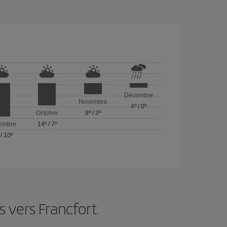
Décembre
Novembre
4º
/
0º
Octobre
8º
/
3º
embre
14º
/
7º
/
10º
 vers Francfort