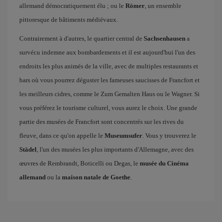
allemand démocratiquement élu ; ou le
Römer
, un ensemble
pittoresque de bâtiments médiévaux.
Contrairement à d'autres, le quartier central de
Sachsenhausen
a
survécu indemne aux bombardements et il est aujourd'hui l'un des
endroits les plus animés de la ville, avec de multiples restaurants et
bars où vous pourrez déguster les fameuses saucisses de Francfort et
les meilleurs cidres, comme le Zum Gemalten Haus ou le Wagner. Si
vous préférez le tourisme culturel, vous aurez le choix. Une grande
partie des musées de Francfort sont concentrés sur les rives du
fleuve, dans ce qu'on appelle le
Museumsufer
. Vous y trouverez le
Städel
, l'un des musées les plus importants d'Allemagne, avec des
œuvres de Rembrandt, Boticelli ou Degas, le
musée du Cinéma
allemand
ou la
maison natale de Goethe
.