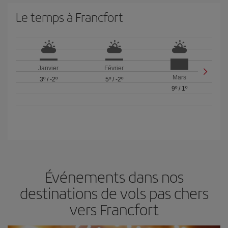
Le temps à Francfort
Janvier
Février
Mars
3º
/
-2º
5º
/
-2º
9º
/
1º
Événements dans nos
destinations de vols pas chers
vers Francfort