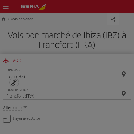
Skip to main content
Vols pas cher
Vols bon marché de Ibiza (IBZ) à
Francfort (FRA)
VOLS
ORIGINE
DESTINATION
Sélectionnez
Aller-retour
une
option
Payer avec Avios