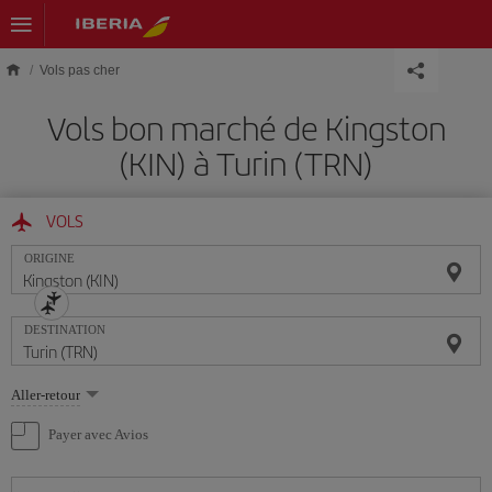
Skip to main content
Vols pas cher
Vols bon marché de Kingston
(KIN) à Turin (TRN)
VOLS
ORIGINE
DESTINATION
Sélectionnez
Aller-retour
une
option
Payer avec Avios