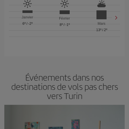
Janvier
Février
6º
/
-2º
Mars
8º
/
-1º
13º
/
2º
Événements dans nos
destinations de vols pas chers
vers Turin