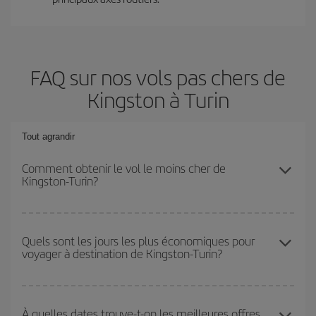
FAQ sur nos vols pas chers de
Kingston à Turin
Tout agrandir
Comment obtenir le vol le moins cher de
Kingston-Turin?
Économisez sur votre billet d'avion de Kingston-Turin-dest et
bénéficiez du tarif le plus bas en évitant les hautes saisons, en
Quels sont les jours les plus économiques pour
voyager à destination de Kingston-Turin?
achetant à l'avance et en restant flexible sur les dates et les
horaires de votre aller-retour.
Pour découvrir quels jours bénéficient des tarifs les plus bas, il
vous suffit de lancer une recherche dans notre
moteur de
À quelles dates trouve-t-on les meilleures offres