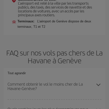
L’aéroport est relié à la ville par les transports
publics, des taxis, des services de navette et des
locations de voitures, avec un accès par les
principaux axes routiers.
Terminaux:
L’aéroport de Genève dispose de deux
terminaux, T1 et T2
FAQ sur nos vols pas chers de La
Havane à Genève
Tout agrandir
Comment obtenir le vol le moins cher de La
Havane-Genève?
Économisez sur votre billet d'avion de La Havane-Genève-dest et
bénéficiez du tarif le plus bas en évitant les hautes saisons, en