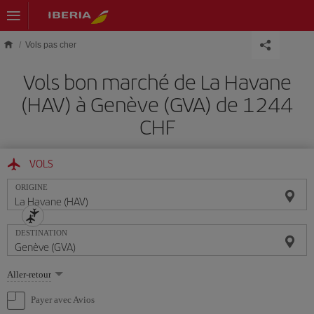
Skip to main content
Vols pas cher
Vols bon marché de La Havane
(HAV) à Genève (GVA) de 1244
CHF
VOLS
ORIGINE
DESTINATION
Sélectionnez
Aller-retour
une
option
Payer avec Avios