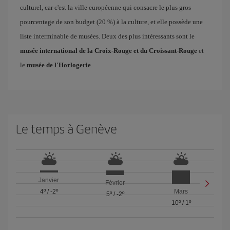
culturel, car c'est la ville européenne qui consacre le plus gros
pourcentage de son budget (20 %) à la culture, et elle possède une
liste interminable de musées. Deux des plus intéressants sont le
musée international de la Croix-Rouge et du Croissant-Rouge
et
le
musée de l'Horlogerie
.
Le temps à Genève
Janvier
Février
4º
/
-2º
Mars
5º
/
-2º
10º
/
1º