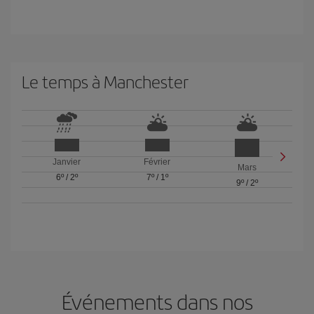
Le temps à Manchester
Janvier
Février
Mars
6º
/
2º
7º
/
1º
9º
/
2º
Événements dans nos