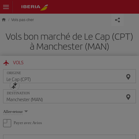
Skip to main content
Vols pas cher
Vols bon marché de Le Cap (CPT)
à Manchester (MAN)
VOLS
ORIGINE
DESTINATION
Sélectionnez
Aller-retour
une
option
Payer avec Avios