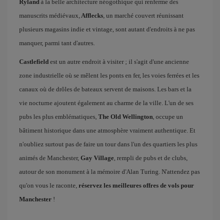
Ryland
à la belle architecture néogothique qui renferme des
manuscrits médiévaux,
Afflecks
, un marché couvert réunissant
plusieurs magasins indie et vintage, sont autant d'endroits à ne pas
manquer, parmi tant d'autres.
Castlefield
est un autre endroit à visiter ; il s'agit d'une ancienne
zone industrielle où se mêlent les ponts en fer, les voies ferrées et les
canaux où de drôles de bateaux servent de maisons. Les bars et la
vie nocturne ajoutent également au charme de la ville. L'un de ses
pubs les plus emblématiques,
The Old Wellington
, occupe un
bâtiment historique dans une atmosphère vraiment authentique. Et
n'oubliez surtout pas de faire un tour dans l'un des quartiers les plus
animés de Manchester,
Gay Village
, rempli de pubs et de clubs,
autour de son monument à la mémoire d'Alan Turing. N'attendez pas
qu'on vous le raconte,
réservez les meilleures offres de vols pour
Manchester
!