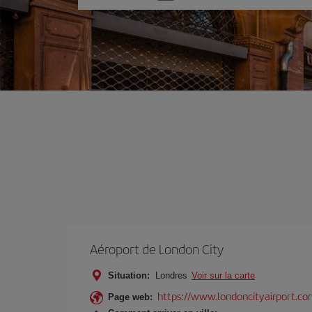
une
option
Aéroport de London City
Situation:
Londres
Voir sur la carte
https://www.londoncityairport.co
Page web: