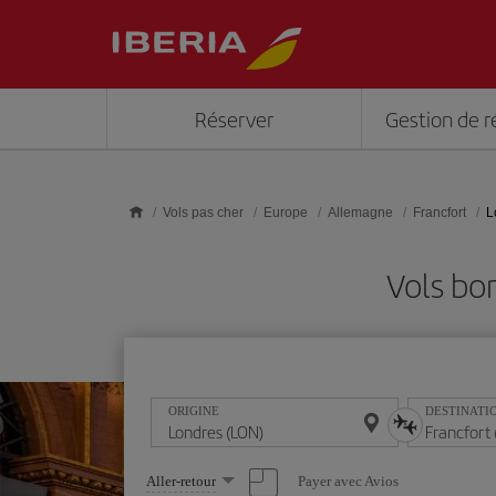
Skip to main content
Réserver
Gestion de r
Vols pas cher
Europe
Allemagne
Francfort
L
Vols bo
ORIGINE
DESTINATI
Sélectionnez
Payer avec Avios
Aller-retour