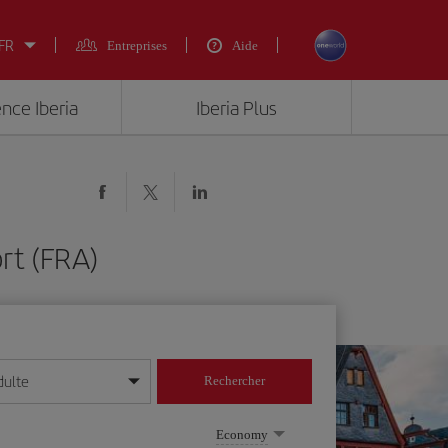
 FR
Entreprises
Aide
ence Iberia
Iberia Plus
rt (FRA)
dulte
Rechercher
r/mois/année
Economy