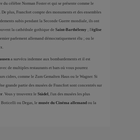
re du célèbre Norman Foster et qui se présente comme le
e. De plus, Francfort compte des monuments et des ensembles
rdements subis pendant la Seconde Guerre mondiale, ils ont
rouvent la cathédrale gothique de
Saint-Barthélemy
; l'
église
 premier parlement allemand démocratiquement élu ; ou le
x.
ausen
a survécu indemne aux bombardements et il est
 avec de multiples restaurants et bars où vous pourrez
lleurs cidres, comme le Zum Gemalten Haus ou le Wagner. Si
 Une grande partie des musées de Francfort sont concentrés sur
er
. Vous y trouverez le
Städel
, l'un des musées les plus
Boticelli ou Degas, le
musée du Cinéma allemand
ou la