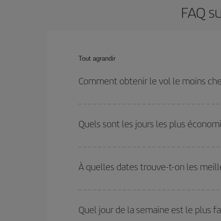
FAQ su
Tout agrandir
Comment obtenir le vol le moins che
Économisez sur votre billet d'avion de Londres-Fran
dates et les horaires de votre aller-retour.
Quels sont les jours les plus économ
Pour découvrir quels jours bénéficient des tarifs 
vous partez, où vous voulez aller et à quelles d
À quelles dates trouve-t-on les meill
mais également pour les jours proches
, à l'al
nous vous proposons chaque jour : certains
horai
Vous pouvez obtenir les vols les plus économiq
et des vacances scolaires sont en haute saison.
Quel jour de la semaine est le plus f
pourrez bénéficier des meilleurs prix.