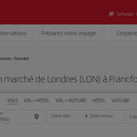
Schweiz -
éservations
Préparez votre voyage
L’expéri
ondres - Francfort
n marché de Londres (LON) à Francfo
VOLS
VOL + HÔTEL
VOL + VOITURE
HÔTEL
VOITURE
ON
Date aller
Date retour
1
A
Entrez la date au format jour/mois/année
Entrez la date au format jou