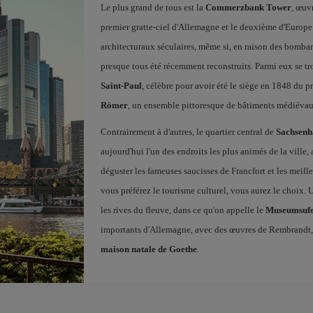
Le plus grand de tous est la
Commerzbank Tower
, œuv
premier gratte-ciel d'Allemagne et le deuxième d'Europ
architecturaux séculaires, même si, en raison des bomba
presque tous été récemment reconstruits. Parmi eux se t
Saint-Paul
, célèbre pour avoir été le siège en 1848 du
Römer
, un ensemble pittoresque de bâtiments médiévau
Contrairement à d'autres, le quartier central de
Sachsenh
aujourd'hui l'un des endroits les plus animés de la ville,
déguster les fameuses saucisses de Francfort et les mei
vous préférez le tourisme culturel, vous aurez le choix.
les rives du fleuve, dans ce qu'on appelle le
Museumsuf
importants d'Allemagne, avec des œuvres de Rembrandt, 
maison natale de Goethe
.