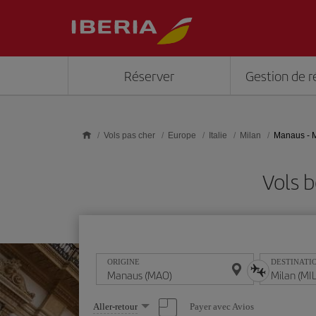
Skip to main content
Réserver
Gestion de r
Vols pas cher
Europe
Italie
Milan
Manaus - M
Vols 
ORIGINE
DESTINATI
Sélectionnez
Payer avec Avios
Aller-retour