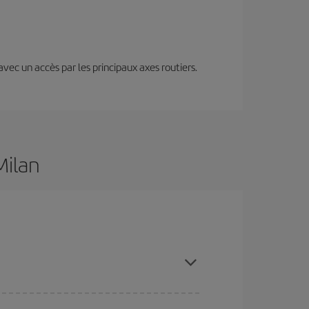
 avec un accès par les principaux axes routiers.
Milan
etant à l'avance et en restant flexible sur les