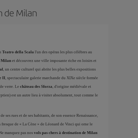
n de Milan
on
Teatro della Scala
l'un des opéras les plus célèbres au
à Milan
et découvrez une ville imposante riche en loisirs et
al
, un centre culturel qui abrite les plus belles expositions
 II
, spectaculaire galerie marchande du XIXe siècle formée
de verre. Le
château des Sforza
, d'origine médiévale et
ptien) est un autre lieu à visiter absolument, tout comme le
de ses rues et de ses habitants, de son essence Renaissance,
la fresque de « La Cène » de Léonard de Vinci qui orne le
. Ne manquez pas nos
vols pas chers à destination de Milan