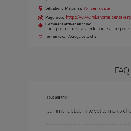
Situation:
Malpensa
Voir sur la carte
https://www.milanomalpensa-air
Page web:
Comment arriver en ville:
L’aéroport est relié à la ville par les transport
Terminaux:
Aérogares 1 et 2.
FAQ 
Tout agrandir
Comment obtenir le vol le moins ch
Économisez sur votre billet d'avion de Manaus-Mila