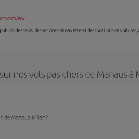
port.com/en/
s publics, des taxis, des services de navette et des locations de voitures,
sur nos vols pas chers de Manaus à 
er de Manaus-Milan?
n-dest et bénéficiez du tarif le plus bas en évitant les hautes saisons, en ach