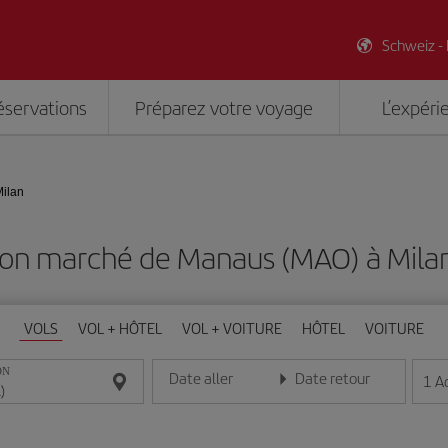
Schweiz -
éservations
Préparez votre voyage
L’expéri
ilan
bon marché de Manaus (MAO) à Milan
VOLS
VOL + HÔTEL
VOL + VOITURE
HÔTEL
VOITURE
ON
Date aller
Date retour
1
A
Entrez la date au format jour/mois/année
Entrez la date au format jou