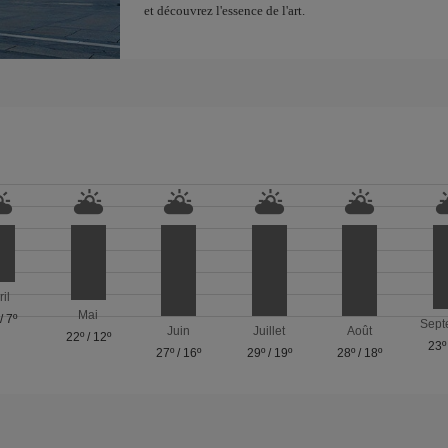
et découvrez l'essence de l'art.
ril
Mai
/
7º
Sept
Juin
Juillet
Août
22º
/
12º
23º
27º
/
16º
29º
/
19º
28º
/
18º