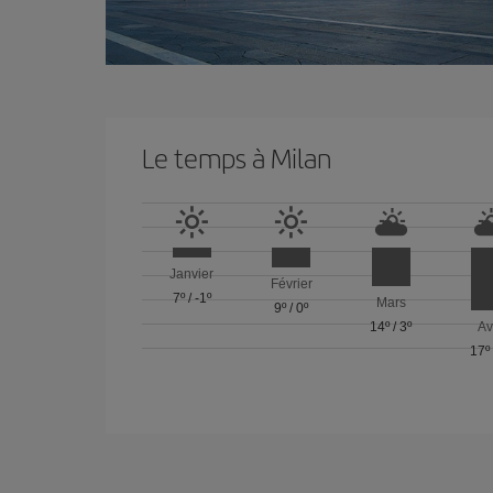
Le temps à Milan
Janvier
Février
7º
/
-1º
Mars
9º
/
0º
14º
/
3º
Av
17º