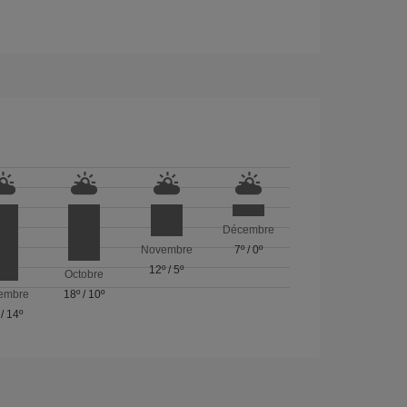
Décembre
Novembre
7º
/
0º
12º
/
5º
Octobre
embre
18º
/
10º
/
14º