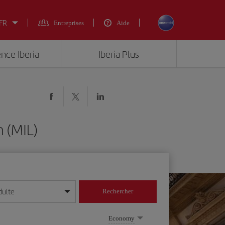
 FR
Entreprises
Aide
ence Iberia
Iberia Plus
 (MIL)
dulte
Rechercher
r/mois/année
Economy