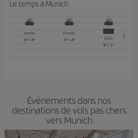
Le temps à Munich
Janvier
Février
Mars
3º
/
-4º
4º
/
-4º
9º
/
-1º
Événements dans nos
destinations de vols pas chers
vers Munich