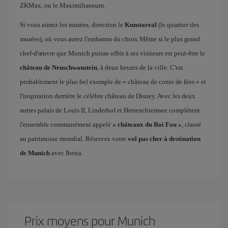
ZKMax, ou le Maximiliaenum.
Si vous aimez les musées, direction le
Kunstareal
(le quartier des
musées), où vous aurez l'embarras du choix Même si le plus grand
chef-d'œuvre que Munich puisse offrir à ses visiteurs est peut-être le
château de Neuschwanstein
, à deux heures de la ville. C'est
probablement le plus bel exemple de « château de conte de fées » et
l'inspiration derrière le célèbre château de Disney. Avec les deux
autres palais de Louis II, Linderhof et Herrenchiemsee complètent
l'ensemble communément appelé
« châteaux du Roi Fou »
, classé
au patrimoine mondial. Réservez votre
vol pas cher à destination
de Munich
avec Iberia.
Prix ​​moyens pour Munich