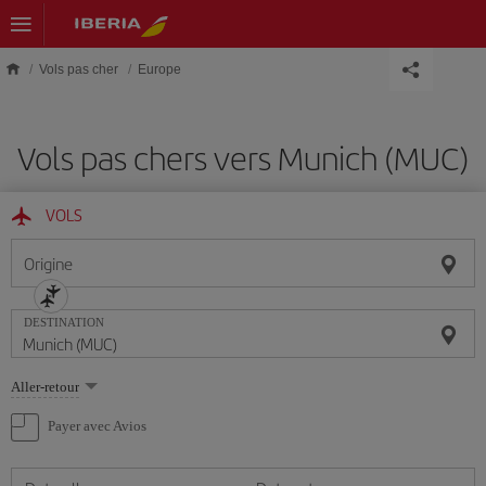
Skip to main content
Vols pas cher
Europe
Vols pas chers vers Munich (MUC)
VOLS
Origine
DESTINATION
Sélectionnez
Aller-retour
une
option
Payer avec Avios