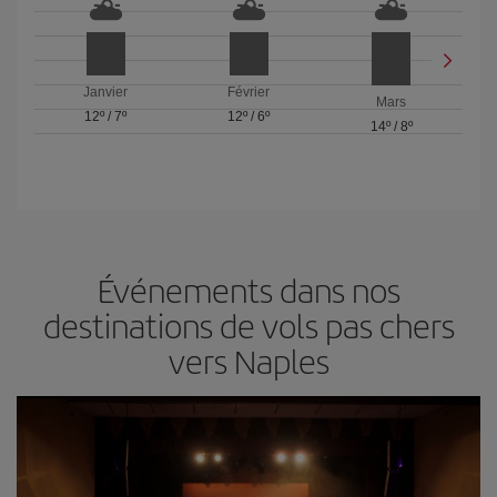
Janvier
Février
Mars
12º
/
7º
12º
/
6º
14º
/
8º
Événements dans nos
destinations de vols pas chers
vers Naples