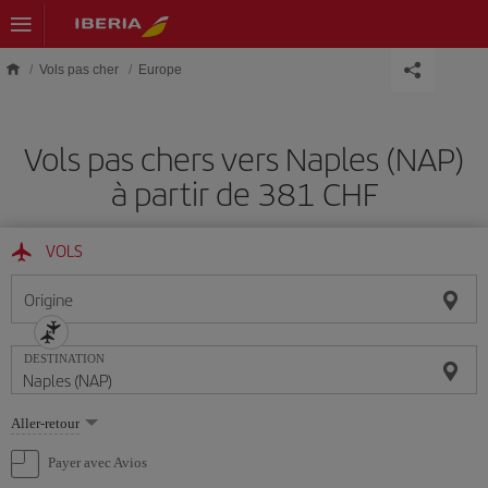
Skip to main content
Vols pas cher
Europe
Vols pas chers vers Naples (NAP)
à partir de 381 CHF
VOLS
Origine
DESTINATION
Sélectionnez
Aller-retour
une
option
Payer avec Avios