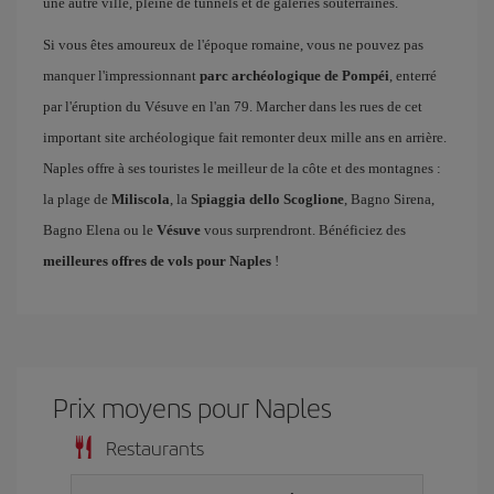
une autre ville, pleine de tunnels et de galeries souterraines.
Si vous êtes amoureux de l'époque romaine, vous ne pouvez pas
manquer l'impressionnant
parc archéologique de Pompéi
, enterré
par l'éruption du Vésuve en l'an 79. Marcher dans les rues de cet
important site archéologique fait remonter deux mille ans en arrière.
Naples offre à ses touristes le meilleur de la côte et des montagnes :
la plage de
Miliscola
, la
Spiaggia dello Scoglione
, Bagno Sirena,
Bagno Elena ou le
Vésuve
vous surprendront. Bénéficiez des
meilleures offres de vols pour Naples
!
Prix ​​moyens pour Naples
Restaurants