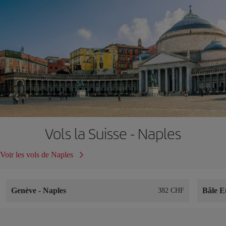
Vols la Suisse - Naples
Voir les vols de Naples
Genève
-
Naples
Bâle E
382 CHF