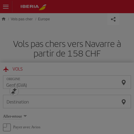
Skip to main content
Vols pas cher
Europe
Vols pas chers vers Navarre à
partir de 158 CHF
VOLS
ORIGINE
Destination
Sélectionnez
Aller-retour
une
option
Payer avec Avios