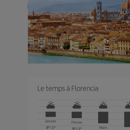
Le temps à Florencia
Janvier
Février
8º
/
1º
Mars
9º
/
1º