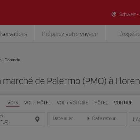
Schweiz -
éservations
Préparez votre voyage
L’expéri
 - Florencia
n marché de Palermo (PMO) à Florenc
VOLS
VOL + HÔTEL
VOL + VOITURE
HÔTEL
VOITURE
ON
Date aller
Date retour
1
A
Entrez la date au format jour/mois/année
Entrez la date au format jou