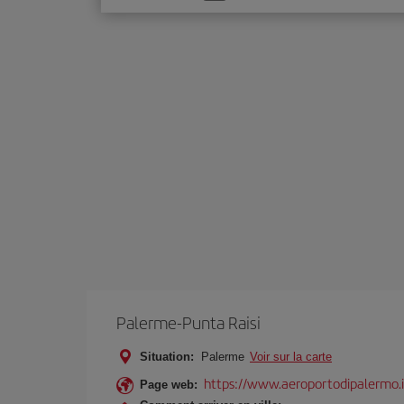
une
option
Palerme-Punta Raisi
Situation:
Palerme
Voir sur la carte
https://www.aeroportodipalermo.i
Page web: