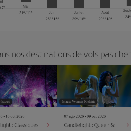
ril
Mai
/
7º
Sept
Juin
Juillet
Août
21º
/
11º
24º
26º
/
15º
29º
/
18º
29º
/
18º
s nos destinations de vols pas chers
y hawes
Image: Vytautas Kielaitis
26 - 16 oct 2026
07 ago 2026 - 09 oct 2026
ight : Classiques
Candlelight : Queen &