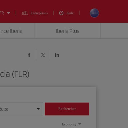
 FR
Entreprises
Aide
ence Iberia
Iberia Plus
ia (FLR)
dulte
Rechercher
r/mois/année
Economy