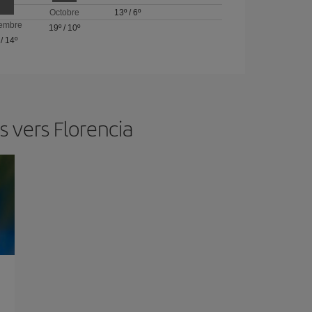
Octobre
13º
/
6º
embre
19º
/
10º
/
14º
 vers Florencia