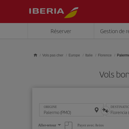
Skip to main content
Réserver
Gestion de r
Vols pas cher
Europe
Italie
Florence
Palermo
Vols bo
ORIGINE
DESTINATI
Sélectionnez
Payer avec Avios
Aller-retour