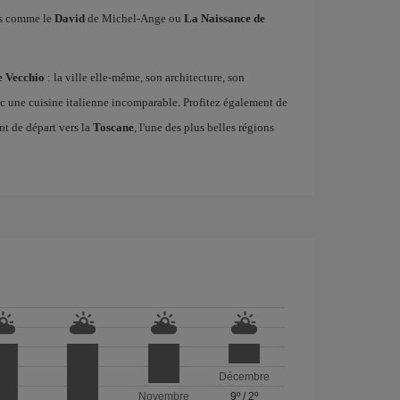
es comme le
David
de Michel-Ange ou
La Naissance de
e Vecchio
: la ville elle-même, son architecture, son
vec une cuisine italienne incomparable. Profitez également de
 de départ vers la
Toscane
, l'une des plus belles régions
Décembre
Novembre
9º
/
2º