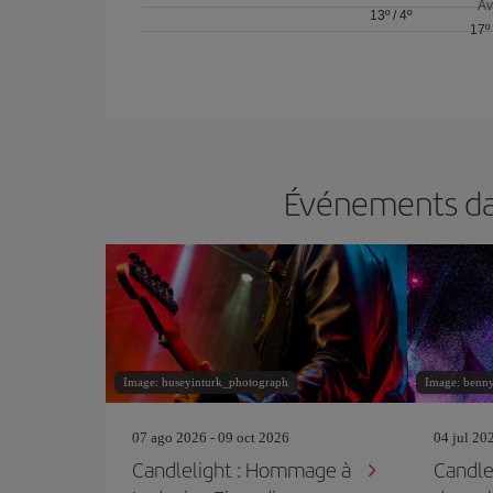
Av
13º
/
4º
17º
Événements dan
Image: huseyinturk_photograph
Image: benn
07 ago 2026 - 09 oct 2026
04 jul 20
Candlelight : Hommage à
Candlel