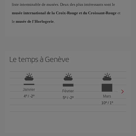
liste interminable de musées. Deux des plus intéressants sont le
musée international de la Croix-Rouge et du Croissant-Rouge
et
le
musée de l'Horlogerie
.
Le temps à Genève
Janvier
Février
4º
/
-2º
Mars
5º
/
-2º
10º
/
1º