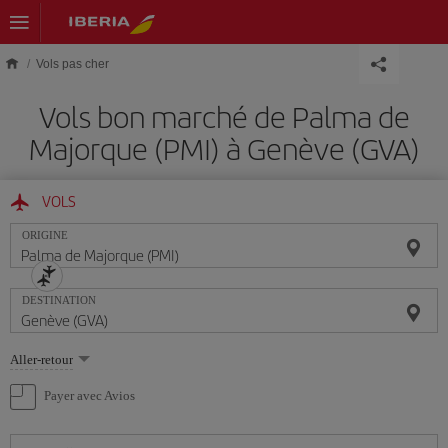
Skip to main content
Vols pas cher
Vols bon marché de Palma de
Majorque (PMI) à Genève (GVA)
VOLS
ORIGINE
DESTINATION
Sélectionnez
Aller-retour
une
option
Payer avec Avios