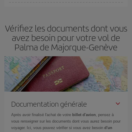
fondamental
pour trouver des
vols pas chers
.
Iberia propose plusieurs tarifs, afin de vous garantir le meilleur prix
en fonction de vos besoins. Avec le tarif Basic, vous êtes certain
d'acheter le vol le moins cher.
Vérifiez les documents dont vous
avez besoin pour votre vol de
Palma de Majorque-Genève
Documentation générale
Après avoir finalisé l'achat de votre
billet d'avion
, pensez à
vous renseigner sur les documents dont vous aurez besoin pour
voyager. Ici, vous pouvez vérifier si vous avez besoin
d'un