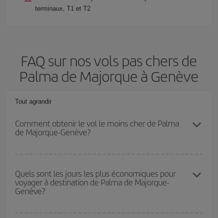
terminaux, T1 et T2
FAQ sur nos vols pas chers de
Palma de Majorque à Genève
Tout agrandir
Comment obtenir le vol le moins cher de Palma
de Majorque-Genève?
Économisez sur votre billet d'avion de Palma de Majorque-
Genève-dest et bénéficiez du tarif le plus bas en évitant les
Quels sont les jours les plus économiques pour
voyager à destination de Palma de Majorque-
hautes saisons, en achetant à l'avance et en restant flexible sur
Genève?
les dates et les horaires de votre aller-retour.
Pour découvrir quels jours bénéficient des tarifs les plus bas, il