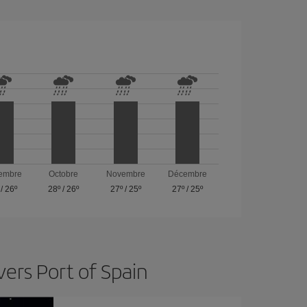
embre
Octobre
Novembre
Décembre
/
26º
28º
/
26º
27º
/
25º
27º
/
25º
ers Port of Spain