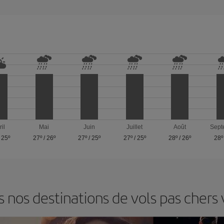
ril
Mai
Juin
Juillet
Août
Sept
/
25º
27º
/
26º
27º
/
25º
27º
/
25º
28º
/
26º
28º
nos destinations de vols pas chers v