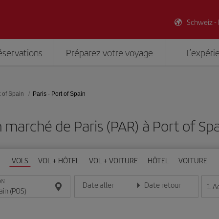
Schweiz -
éservations
Préparez votre voyage
L’expéri
t of Spain
Paris - Port of Spain
 marché de Paris (PAR) à Port of Sp
VOLS
VOL + HÔTEL
VOL + VOITURE
HÔTEL
VOITURE
ON
Date aller
Date retour
1
A
Entrez la date au format jour/mois/année
Entrez la date au format jou