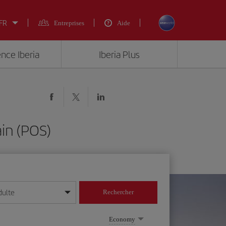
 FR
Entreprises
Aide
ence Iberia
Iberia Plus
ain (POS)
dulte
Rechercher
r/mois/année
Economy