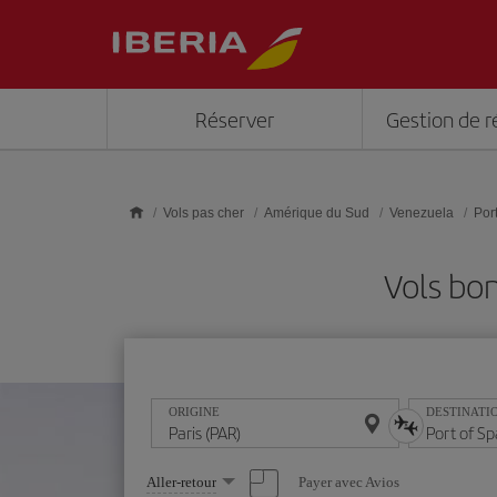
Skip to main content
Réserver
Gestion de r
Vols pas cher
Amérique du Sud
Venezuela
Por
Vols bon
ORIGINE
DESTINATI
Sélectionnez
Payer avec Avios
Aller-retour