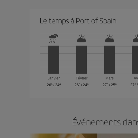
Le temps à Port of Spain
Janvier
Février
Mars
Av
26º
/
24º
26º
/
24º
27º
/
25º
27º
Événements dans 