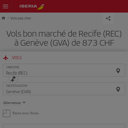
Skip to main content
Vols pas cher
Vols bon marché de Recife (REC)
à Genève (GVA) de 873 CHF
VOLS
ORIGINE
DESTINATION
Sélectionnez
Aller-retour
une
option
Payer avec Avios