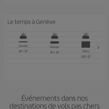
Le temps à Genève
Janvier
Février
4º
/
-2º
Mars
5º
/
-2º
10º
/
1º
Événements dans nos
destinations de vols pas chers