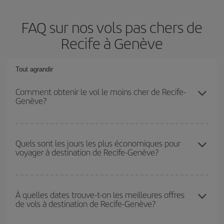
FAQ sur nos vols pas chers de
Recife à Genève
Tout agrandir
Comment obtenir le vol le moins cher de Recife-
Genève?
Économisez sur votre billet d'avion de Recife-Genève-dest et
bénéficiez du tarif le plus bas en évitant les hautes saisons, en
Quels sont les jours les plus économiques pour
voyager à destination de Recife-Genève?
achetant à l'avance et en restant flexible sur les dates et les
horaires de votre aller-retour.
Pour découvrir quels jours bénéficient des tarifs les plus bas, il
vous suffit de lancer une recherche dans notre
moteur de
À quelles dates trouve-t-on les meilleures offres
de vols à destination de Recife-Genève?
recherche de vols économiques
. Dites-nous d'où vous partez,
où vous voulez aller et à quelles dates vous aviez prévu de
voyager. Nous afficherons les vols les plus économiques, non