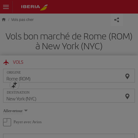
Skip to main content
Vols pas cher
Vols bon marché de Rome (ROM)
à New York (NYC)
VOLS
ORIGINE
DESTINATION
Sélectionnez
Aller-retour
une
option
Payer avec Avios