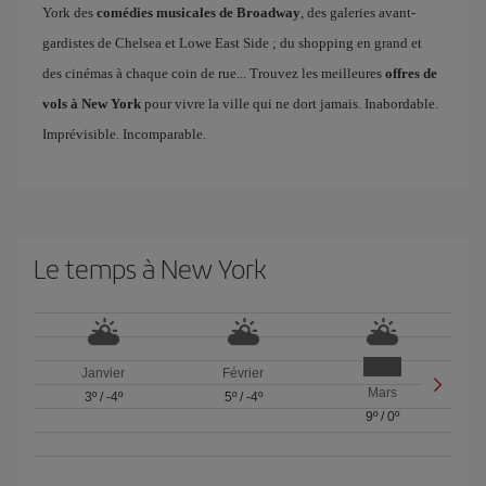
York des
comédies musicales de Broadway
, des galeries avant-
gardistes de Chelsea et Lowe East Side ; du shopping en grand et
des cinémas à chaque coin de rue... Trouvez les meilleures
offres de
vols à New York
pour vivre la ville qui ne dort jamais. Inabordable.
Imprévisible. Incomparable.
Le temps à New York
Janvier
Février
Mars
3º
/
-4º
5º
/
-4º
9º
/
0º