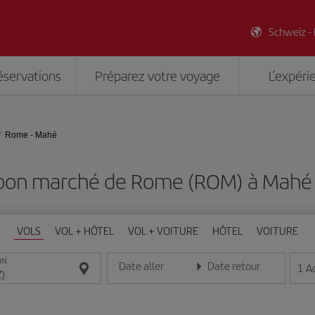
Schweiz -
éservations
Préparez votre voyage
L’expéri
Rome - Mahé
 bon marché de Rome (ROM) à Mahé 
VOLS
VOL + HÔTEL
VOL + VOITURE
HÔTEL
VOITURE
ON
Date aller
Date retour
1
A
Entrez la date au format jour/mois/année
Entrez la date au format jou