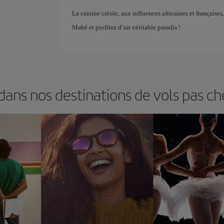
La cuisine créole, aux influences africaines et française
Mahé et profitez d’un véritable paradis !
ans nos destinations de vols pas ch