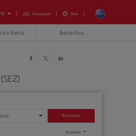
 FR
Entreprises
Aide
ence Iberia
Iberia Plus
(SEZ)
dulte
Rechercher
r/mois/année
Economy