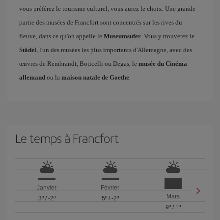
vous préférez le tourisme culturel, vous aurez le choix. Une grande
partie des musées de Francfort sont concentrés sur les rives du
fleuve, dans ce qu'on appelle le
Museumsufer
. Vous y trouverez le
Städel
, l'un des musées les plus importants d'Allemagne, avec des
œuvres de Rembrandt, Boticelli ou Degas, le
musée du Cinéma
allemand
ou la
maison natale de Goethe
.
Le temps à Francfort
Janvier
Février
Mars
3º
/
-2º
5º
/
-2º
9º
/
1º