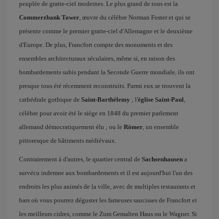
peuplée de gratte-ciel modernes. Le plus grand de tous est la
Commerzbank Tower
, œuvre du célèbre Norman Foster et qui se
présente comme le premier gratte-ciel d'Allemagne et le deuxième
d'Europe. De plus, Francfort compte des monuments et des
ensembles architecturaux séculaires, même si, en raison des
bombardements subis pendant la Seconde Guerre mondiale, ils ont
presque tous été récemment reconstruits. Parmi eux se trouvent la
cathédrale gothique de
Saint-Barthélemy
; l'
église Saint-Paul
,
célèbre pour avoir été le siège en 1848 du premier parlement
allemand démocratiquement élu ; ou le
Römer
, un ensemble
pittoresque de bâtiments médiévaux.
Contrairement à d'autres, le quartier central de
Sachsenhausen
a
survécu indemne aux bombardements et il est aujourd'hui l'un des
endroits les plus animés de la ville, avec de multiples restaurants et
bars où vous pourrez déguster les fameuses saucisses de Francfort et
les meilleurs cidres, comme le Zum Gemalten Haus ou le Wagner. Si