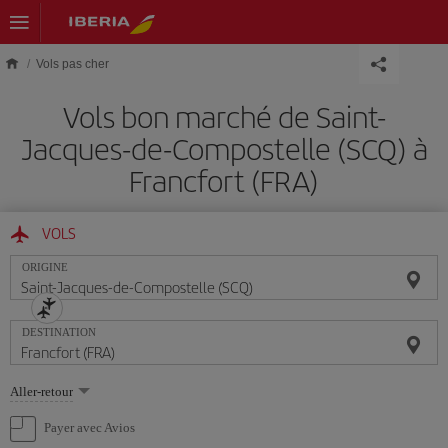
Skip to main content
Vols pas cher
Vols bon marché de Saint-
Jacques-de-Compostelle (SCQ) à
Francfort (FRA)
VOLS
ORIGINE
DESTINATION
Sélectionnez
Aller-retour
une
option
Payer avec Avios