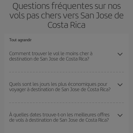
Questions fréquentes sur nos
vols pas chers vers San Jose de
Costa Rica
Tout agrandir
Comment trouver le vol le moins cher à
destination de San Jose de Costa Rica?
Économisez sur votre billet d'avion et bénéficiez du tarif le plus
bas en évitant les hautes saisons, en achetant à l'avance et en
Quels sont les jours les plus économiques pour
voyager à destination de San Jose de Costa Rica?
restant flexible sur les dates et les horaires de votre aller-retour. Si
vous n'avez pas d'idée de destination précise pour votre voyage,
jetez un coup œil à nos offres et laissez-vous inspirer : vous
Pour découvrir quels jours bénéficient des tarifs les plus bas, il
trouverez sûrement le vol le plus économique.
vous suffit de lancer une recherche dans notre
moteur de
À quelles dates trouve-t-on les meilleures offres
de vols à destination de San Jose de Costa Rica?
recherche de vols économiques
. Dites-nous d'où vous partez,
où vous voulez aller et à quelles dates vous aviez prévu de
voyager. Nous afficherons les vols les plus économiques, non