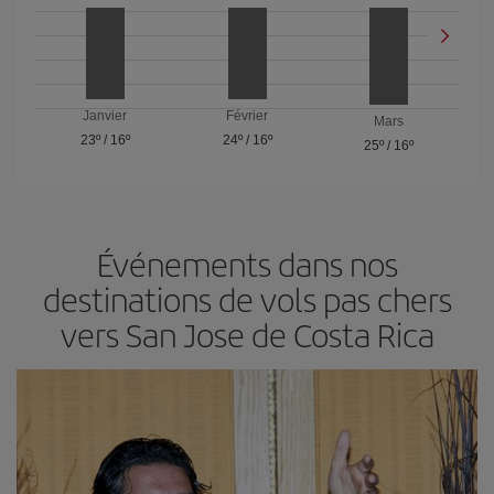
Janvier
Février
Mars
23º
/
16º
24º
/
16º
25º
/
16º
Événements dans nos
destinations de vols pas chers
vers San Jose de Costa Rica