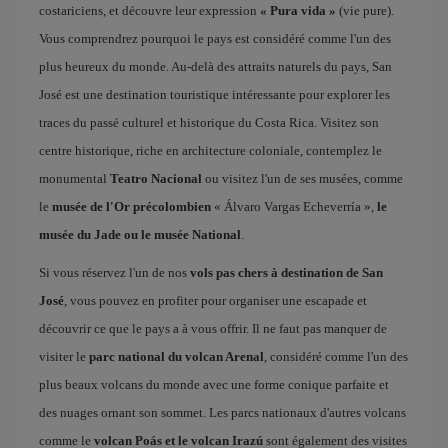
costariciens, et découvre leur expression
« Pura vida »
(vie pure).
Vous comprendrez pourquoi le pays est considéré comme l'un des
plus heureux du monde. Au-delà des attraits naturels du pays, San
José est une destination touristique intéressante pour explorer les
traces du passé culturel et historique du Costa Rica. Visitez son
centre historique, riche en architecture coloniale, contemplez le
monumental
Teatro Nacional
ou visitez l'un de ses musées, comme
le
musée de l'Or précolombien
« Álvaro Vargas Echeverría »,
le
musée du Jade ou le musée National
.
Si vous réservez l'un de nos
vols pas chers à destination de San
José
, vous pouvez en profiter pour organiser une escapade et
découvrir ce que le pays a à vous offrir. Il ne faut pas manquer de
visiter le
parc national du volcan Arenal
, considéré comme l'un des
plus beaux volcans du monde avec une forme conique parfaite et
des nuages ornant son sommet. Les parcs nationaux d'autres volcans
comme le
volcan Poás et le volcan Irazú
sont également des visites