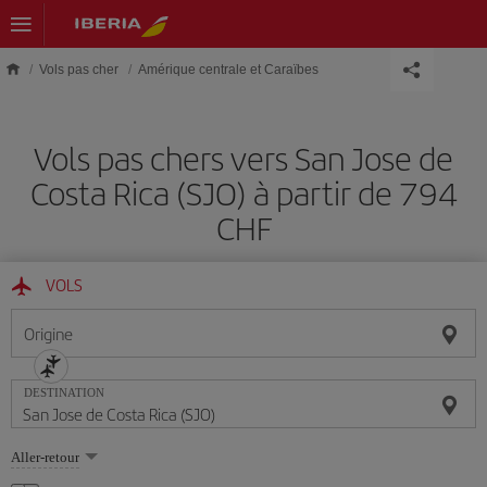
Skip to main content
Vols pas cher
Amérique centrale et Caraïbes
Vols pas chers vers San Jose de
Costa Rica (SJO) à partir de 794
CHF
VOLS
Origine
DESTINATION
Sélectionnez
Aller-retour
une