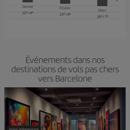
Janvier
Février
Mars
12º
/
4º
13º
/
4º
16º
/
7º
Événements dans nos
destinations de vols pas chers
vers Barcelone
Image: mihaitarniceru