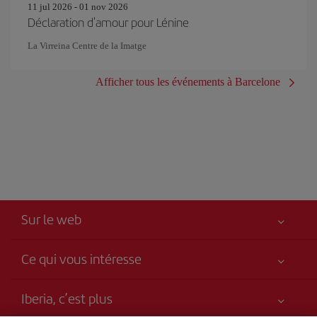
11 jul 2026 - 01 nov 2026
Déclaration d'amour pour Lénine
La Virreina Centre de la Imatge
Afficher tous les événements à Barcelone
Sur le web
Ce qui vous intéresse
Votre sécurité est notre priorité
Iberia, c’est plus
Accessibilité