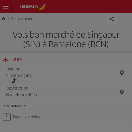
Skip to main content
Vols pas cher
Vols bon marché de Singapur
(SIN) à Barcelone (BCN)
VOLS
ORIGINE
DESTINATION
Sélectionnez
Aller-retour
une
option
Payer avec Avios