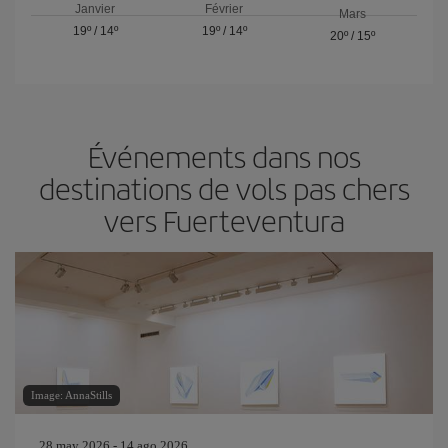
Janvier
Février
Mars
19º
/
14º
19º
/
14º
20º
/
15º
Événements dans nos
destinations de vols pas chers
vers Fuerteventura
Image: AnnaStills
28 may 2026 - 14 ago 2026