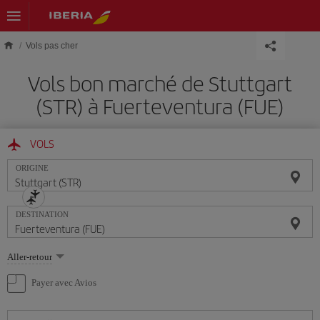
Skip to main content
Vols pas cher
Vols bon marché de Stuttgart
(STR) à Fuerteventura (FUE)
VOLS
ORIGINE
DESTINATION
Sélectionnez
Aller-retour
une
option
Payer avec Avios