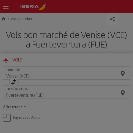
Skip to main content
Vols pas cher
Vols bon marché de Venise (VCE)
à Fuerteventura (FUE)
VOLS
ORIGINE
DESTINATION
Sélectionnez
Aller-retour
une
option
Payer avec Avios