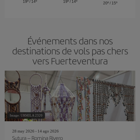
19º
/
14º
19º
/
14º
20º
/
15º
Événements dans nos
destinations de vols pas chers
vers Fuerteventura
Image: URMILA 2320
28 may 2026 - 14 ago 2026
Sutura – Romina Rivero