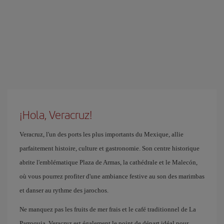
¡Hola, Veracruz!
Veracruz, l'un des ports les plus importants du Mexique, allie
parfaitement histoire, culture et gastronomie. Son centre historique
abrite l'emblématique Plaza de Armas, la cathédrale et le Malecón,
où vous pourrez profiter d'une ambiance festive au son des marimbas
et danser au rythme des jarochos.
Ne manquez pas les fruits de mer frais et le café traditionnel de La
Parroquia. Veracruz est également le point de départ idéal pour