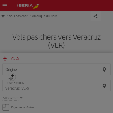
Skip to main content
Vols pas cher
Amérique du Nord
Vols pas chers vers Veracruz
(VER)
VOLS
Origine
DESTINATION
Sélectionnez
Aller-retour
une
option
Payer avec Avios