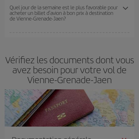
en fonction de vos besoins. Avec le tarif Basic, vous êtes certain
Quel jour de la semaine est le plus favorable pour
acheter un billet d'avion à bon prix à destination
d'acheter le vol le moins cher.
de Vienne-Grenade-Jaen?
Vous pouvez trouver des vols économiques tous les jours de la
semaine. Les clés pour trouver les meilleurs prix sont
d'anticiper
et d'être flexible.
En règle générale,
plus tôt
vous réservez vos
Vérifiez les documents dont vous
billets, plus vous bénéficiez de prix économiques. De plus, en
restant flexible sur les dates et les horaires de vol lors de votre
avez besoin pour votre vol de
recherche, vous pourrez
choisir le prix le plus économique.
Vienne-Grenade-Jaen