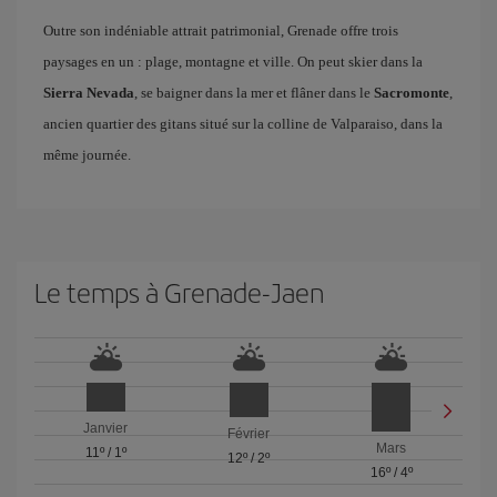
Outre son indéniable attrait patrimonial, Grenade offre trois
paysages en un : plage, montagne et ville. On peut skier dans la
Sierra Nevada
, se baigner dans la mer et flâner dans le
Sacromonte
,
ancien quartier des gitans situé sur la colline de Valparaiso, dans la
même journée.
Le temps à Grenade-Jaen
Janvier
Février
Mars
11º
/
1º
12º
/
2º
16º
/
4º