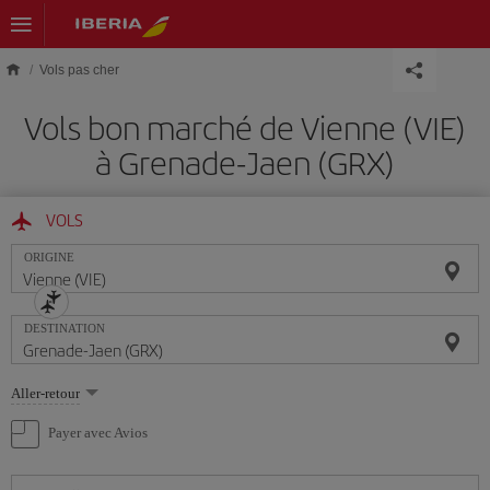
Skip to main content
Vols pas cher
Vols bon marché de Vienne (VIE)
à Grenade-Jaen (GRX)
VOLS
ORIGINE
DESTINATION
Sélectionnez
Aller-retour
une
option
Payer avec Avios