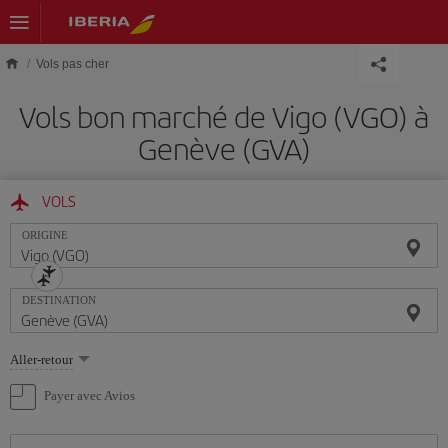
Skip to main content
Vols pas cher
Vols bon marché de Vigo (VGO) à
Genève (GVA)
VOLS
ORIGINE
DESTINATION
Sélectionnez
Aller-retour
une
option
Payer avec Avios