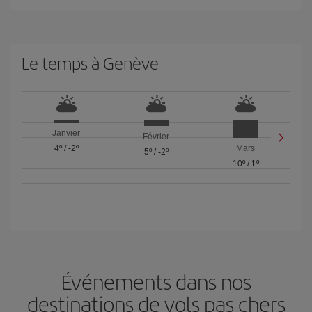
Le temps à Genève
Janvier
Février
4º
/
-2º
Mars
5º
/
-2º
10º
/
1º
Événements dans nos
destinations de vols pas chers