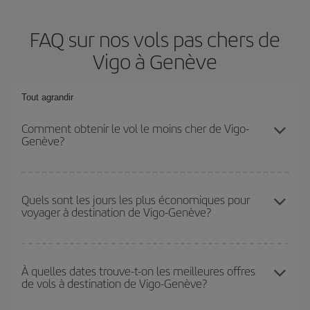
FAQ sur nos vols pas chers de
Vigo à Genève
Tout agrandir
Comment obtenir le vol le moins cher de Vigo-
Genève?
Économisez sur votre billet d'avion de Vigo-Genève-dest et
bénéficiez du tarif le plus bas en évitant les hautes saisons, en
Quels sont les jours les plus économiques pour
voyager à destination de Vigo-Genève?
achetant à l'avance et en restant flexible sur les dates et les
horaires de votre aller-retour.
Pour découvrir quels jours bénéficient des tarifs les plus bas, il
vous suffit de lancer une recherche dans notre
moteur de
À quelles dates trouve-t-on les meilleures offres
de vols à destination de Vigo-Genève?
recherche de vols économiques
. Dites-nous d'où vous partez,
où vous voulez aller et à quelles dates vous aviez prévu de