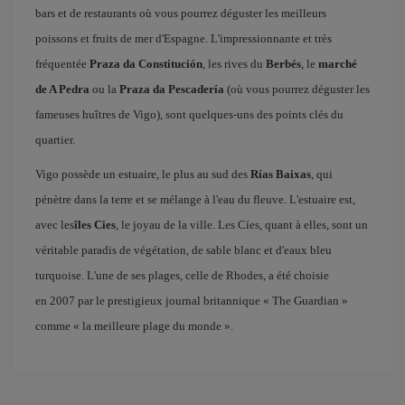
bars et de restaurants où vous pourrez déguster les meilleurs
poissons et fruits de mer d'Espagne. L'impressionnante et très
fréquentée
Praza da Constitución
, les rives du
Berbés
, le
marché
de A Pedra
ou la
Praza da Pescadería
(où vous pourrez déguster les
fameuses huîtres de Vigo), sont quelques-uns des points clés du
quartier.
Vigo possède un estuaire, le plus au sud des
Rías Baixas
, qui
pénètre dans la terre et se mélange à l'eau du fleuve. L'estuaire est,
avec les
îles Cies
, le joyau de la ville. Les Cíes, quant à elles, sont un
véritable paradis de végétation, de sable blanc et d'eaux bleu
turquoise. L'une de ses plages, celle de Rhodes, a été choisie
en 2007 par le prestigieux journal britannique « The Guardian »
comme « la meilleure plage du monde ».