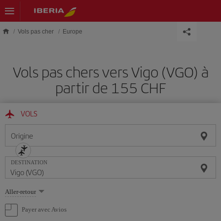
Skip to main content
Vols pas cher
Europe
Vols pas chers vers Vigo (VGO) à
partir de 155 CHF
VOLS
Origine
DESTINATION
Sélectionnez
Aller-retour
une
option
Payer avec Avios