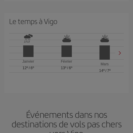
Le temps à Vigo
Janvier
Février
Mars
12º
/
6º
13º
/
6º
14º
/
7º
Événements dans nos
destinations de vols pas chers