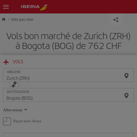
Skip to main content
Vols pas cher
Vols bon marché de Zurich (ZRH)
à Bogota (BOG) de 762 CHF
VOLS
ORIGINE
DESTINATION
Sélectionnez
Aller-retour
une
option
Payer avec Avios