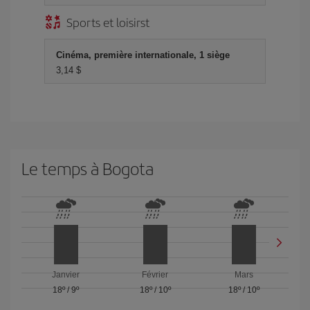
Sports et loisirst
Cinéma, première internationale, 1 siège
3,14 $
Le temps à Bogota
Janvier
Février
Mars
18º
/
9º
18º
/
10º
18º
/
10º