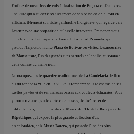
Profitez de nos
offres de vols à destination de Bogota
et découvrez
une ville qui a su conserver les traces de son passé colonial tout en
affichant fièrement son riche patrimoine indigène et qui regarde vers
l'avenir avec une proposition culturelle innovante. Promenez-vous
dans le centre historique et admirez la
Catedral Primada
, qui
préside l'impressionnante
Plaza de Bolívar
ou visitez le
sanctuaire
de Monserrate
, l'un des grands sites naturels de la ville, au sommet
de la colline du même nom.
Ne manquez pas le
quartier traditionnel de La Candelaria
, le lieu
où fut fondée la ville en 1538 : vous tomberez sous le charme de ses
ruelles pavées et de ses maisons basses aux couleurs éclatantes. Vous
y trouverez une grande variété de musées, de théâtres et de
bibliothèques, et en particulier le
Musée de l'Or de la Banque de la
République
, qui expose la plus grande collection d'art
précolombien, et le
Musée Botero
, qui possède l'une des plus