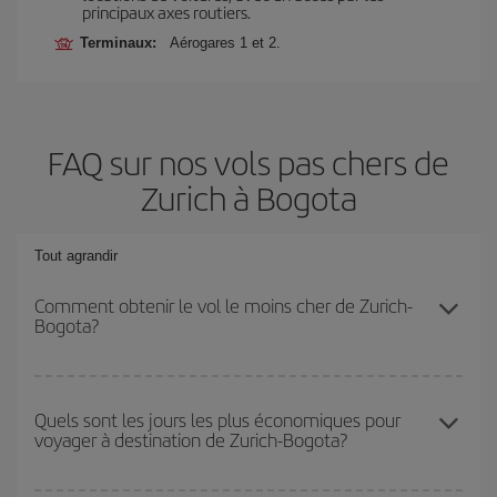
principaux axes routiers.
Terminaux:
Aérogares 1 et 2.
FAQ sur nos vols pas chers de
Zurich à Bogota
Tout agrandir
Comment obtenir le vol le moins cher de Zurich-
Bogota?
Économisez sur votre billet d'avion de Zurich-Bogota-dest et
bénéficiez du tarif le plus bas en évitant les hautes saisons, en
Quels sont les jours les plus économiques pour
voyager à destination de Zurich-Bogota?
achetant à l'avance et en restant flexible sur les dates et les
horaires de votre aller-retour.