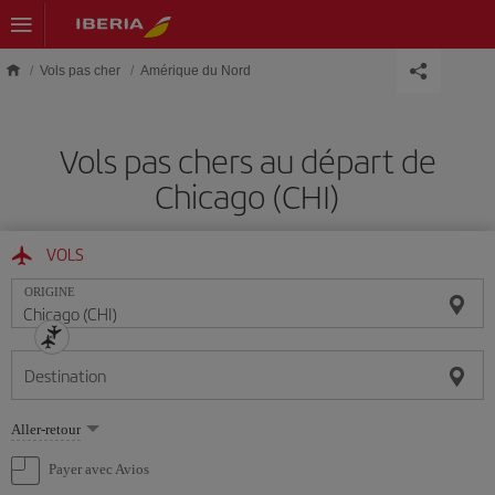
Skip to main content
Vols pas cher
Amérique du Nord
Vols pas chers au départ de
Chicago (CHI)
VOLS
ORIGINE
Destination
Sélectionnez
Aller-retour
une
option
Payer avec Avios