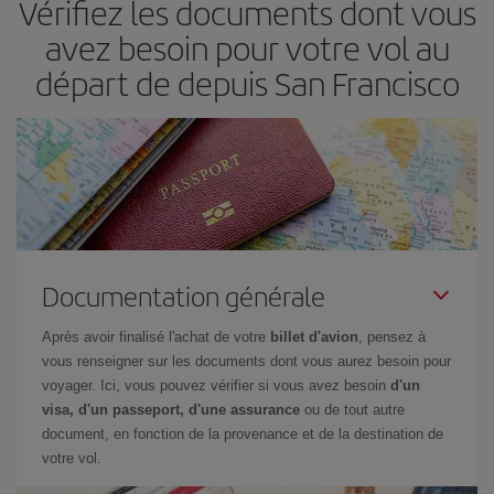
Vérifiez les documents dont vous
envisagez une escapade le temps d'un week-end,
plus tôt
vous
avez besoin pour votre vol au
achetez votre billet, plus vous pourrez bénéficier des meilleurs
départ de depuis San Francisco
prix.
Documentation générale
Après avoir finalisé l'achat de votre
billet d'avion
, pensez à
vous renseigner sur les documents dont vous aurez besoin pour
voyager. Ici, vous pouvez vérifier si vous avez besoin
d'un
visa, d'un passeport, d'une assurance
ou de tout autre
document, en fonction de la provenance et de la destination de
votre vol.