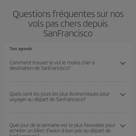
Questions fréquentes sur nos
vols pas chers depuis
SanFrancisco
Tout agrandir
Comment trouver le vol le moins cher à
destination de SanFrancisco?
Économisez sur votre billet d'avion et bénéficiez du tarif le plus
bas en évitant les hautes saisons, en achetant à l'avance et en
Quels sont les jours les plus économiques pour
voyager au départ de SanFrancisco?
restant flexible sur les dates et les horaires de votre aller-retour. Si
vous n'avez pas d'idée de destination précise pour votre voyage,
jetez un coup œil à nos offres et laissez-vous inspirer : vous
Pour découvrir quels jours bénéficient des tarifs les plus bas, il
trouverez sûrement le vol le plus économique.
vous suffit de lancer une recherche dans notre
moteur de
Quel jour de la semaine est le plus favorable pour
acheter un billet d'avion à bon prix au départ de
recherche de vols économiques
. Dites-nous d'où vous partez,
SanFrancisco?
où vous voulez aller et à quelles dates vous aviez prévu de