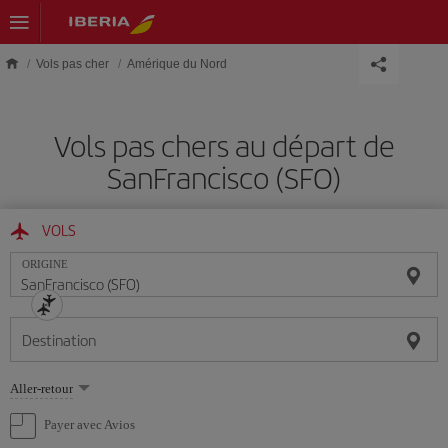
Skip to main content
Vols pas cher
Amérique du Nord
Vols pas chers au départ de
SanFrancisco (SFO)
VOLS
ORIGINE
Destination
Sélectionnez
Aller-retour
une
option
Payer avec Avios