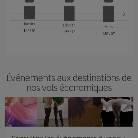
Janvier
Février
Mars
14º
/
6º
15º
/
7º
16º
/
8º
Événements aux destinations de
nos vols économiques
Consultez les événements à venir