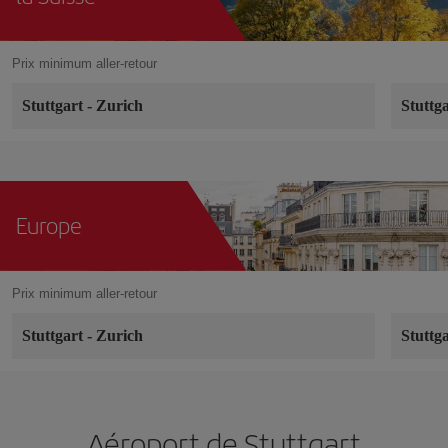
Prix minimum aller-retour
Stuttgart
-
Zurich
Stuttg
Europe
Prix minimum aller-retour
Stuttgart
-
Zurich
Stuttg
Aéroport de Stuttgart