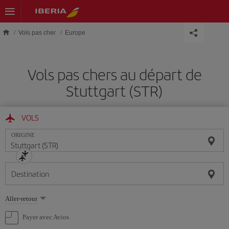
Skip to main content
Vols pas cher
Europe
Vols pas chers au départ de
Stuttgart (STR)
VOLS
ORIGINE
Destination
Sélectionnez
Aller-retour
une
option
Payer avec Avios