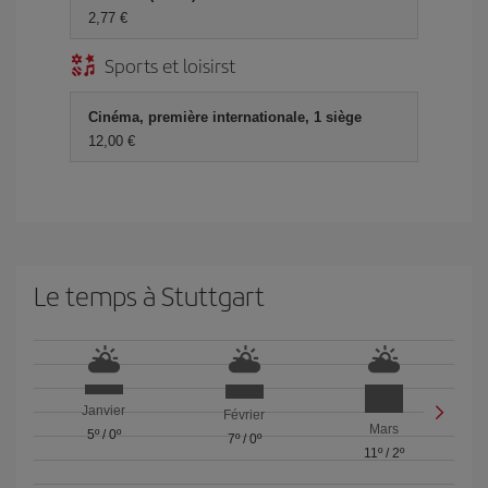
2,77 €
Sports et loisirst
Cinéma, première internationale, 1 siège
12,00 €
Le temps à Stuttgart
Janvier
Février
Mars
5º
/
0º
7º
/
0º
11º
/
2º