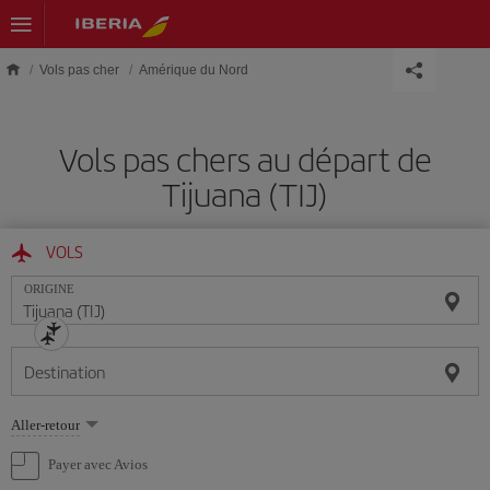
Skip to main content
Vols pas cher
Amérique du Nord
Vols pas chers au départ de
Tijuana (TIJ)
VOLS
ORIGINE
Destination
Sélectionnez
Aller-retour
une
option
Payer avec Avios