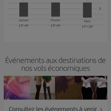
Janvier
Février
Mars
17º
/
9º
17º
/
9º
17º
/
10º
Événements aux destinations de
nos vols économiques
Consultez les événements à venir