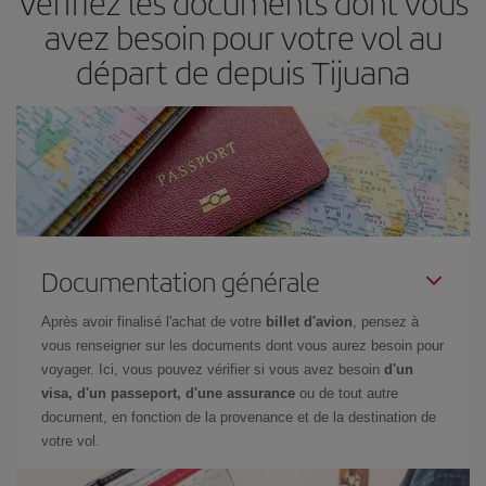
Vérifiez les documents dont vous
envisagez une escapade le temps d'un week-end,
plus tôt
vous
avez besoin pour votre vol au
achetez votre billet, plus vous pourrez bénéficier des meilleurs
départ de depuis Tijuana
prix.
Documentation générale
Après avoir finalisé l'achat de votre
billet d'avion
, pensez à
vous renseigner sur les documents dont vous aurez besoin pour
voyager. Ici, vous pouvez vérifier si vous avez besoin
d'un
visa, d'un passeport, d'une assurance
ou de tout autre
document, en fonction de la provenance et de la destination de
votre vol.