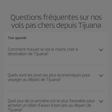
Questions fréquentes sur nos
vols pas chers depuis Tijuana
Tout agrandir
Comment trouver le vol le moins cher à
destination de Tijuana?
Économisez sur votre billet d'avion et bénéficiez du tarif le plus
bas en évitant les hautes saisons, en achetant à l'avance et en
Quels sont les jours les plus économiques pour
voyager au départ de Tijuana?
restant flexible sur les dates et les horaires de votre aller-retour. Si
vous n'avez pas d'idée de destination précise pour votre voyage,
jetez un coup œil à nos offres et laissez-vous inspirer : vous
Pour découvrir quels jours bénéficient des tarifs les plus bas, il
trouverez sûrement le vol le plus économique.
vous suffit de lancer une recherche dans notre
moteur de
Quel jour de la semaine est le plus favorable pour
acheter un billet d'avion à bon prix au départ de
recherche de vols économiques
. Dites-nous d'où vous partez,
Tijuana?
où vous voulez aller et à quelles dates vous aviez prévu de