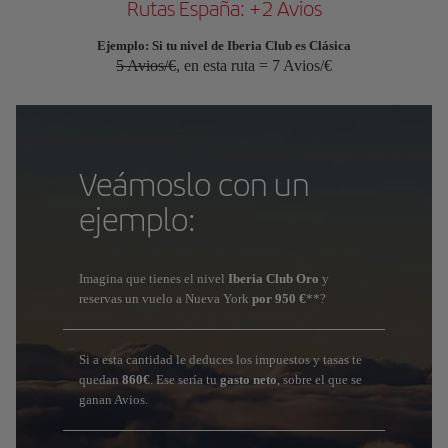
Rutas España: +2 Avios
Ejemplo: Si tu nivel de Iberia Club es Clásica
5 Avios/€
, en esta ruta = 7 Avios/€
Veámoslo con un
ejemplo:
Imagina que tienes el nivel
Iberia Club Oro
y
reservas un vuelo a Nueva York
por 950 €
**?
Si a esta cantidad le deduces los impuestos y tasas te
quedan
860€
. Ese sería tu
gasto neto
, sobre el que se
ganan Avios.