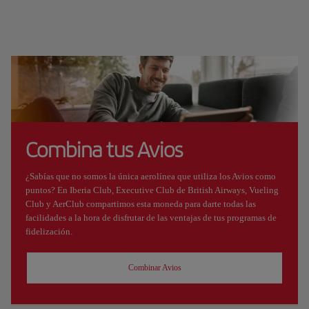
Combina tus Avios
¿Sabías que no somos la única aerolínea que utiliza los Avios como
puntos? En Iberia Club, Executive Club de British Airways, Vueling
Club y AerClub compartimos esta moneda para darte todas las
facilidades a la hora de disfrutar de las ventajas de tus programas de
fidelización.
Combinar Avios