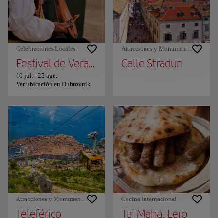
Celebraciones Locales
Atracciones y Monumentos
Festival de Verano de Dubrovnik
Calle Stradun
10 jul.
-
25 ago.
Ver ubicación en Dubrovnik
Atracciones y Monumentos
Cocina internacional
Teleférico
Taj Mahal Lero