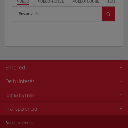
VUELO
VUELO+HOTEL
VUELO+COCHE
HOTEL
Buscar vuelo
En la red
De tu interés
Iberia es más
Transparencia
Venta telefónica