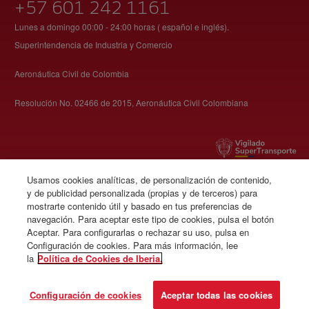
+57 601 242 1161
Lunes a domingo 00:00 - 24:00 horas ( español e inglés).
Superintendencia de Industria y Comercio
Aeronáutica Civil de Colombia
Resolución No. 02466 de 2015, Aeronáutica Civil Colombiana
Usamos cookies analíticas, de personalización de contenido,
© Iberia 2026
y de publicidad personalizada (propias y de terceros) para
mostrarte contenido útil y basado en tus preferencias de
navegación. Para aceptar este tipo de cookies, pulsa el botón
Aceptar. Para configurarlas o rechazar su uso, pulsa en
Configuración de cookies. Para más información, lee
la
Política de Cookies de Iberia.
Configuración de cookies
Aceptar todas las cookies