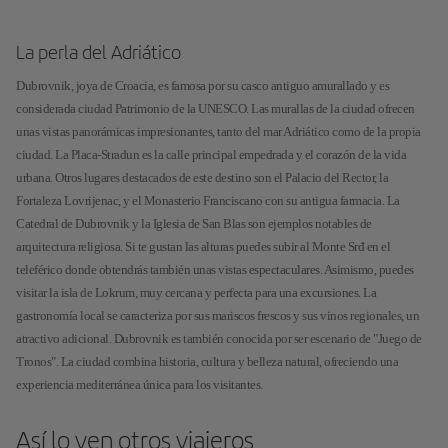
La perla del Adriático
Dubrovnik, joya de Croacia, es famosa por su casco antiguo amurallado y es
considerada ciudad Patrimonio de la UNESCO. Las murallas de la ciudad ofrecen
unas vistas panorámicas impresionantes, tanto del mar Adriático como de la propia
ciudad. La Placa-Stradun es la calle principal empedrada y el corazón de la vida
urbana. Otros lugares destacados de este destino son el Palacio del Rector, la
Fortaleza Lovrijenac, y el Monasterio Franciscano con su antigua farmacia. La
Catedral de Dubrovnik y la Iglesia de San Blas son ejemplos notables de
arquitectura religiosa. Si te gustan las alturas puedes subir al Monte Srđ en el
teleférico donde obtendrás también unas vistas espectaculares. Asimismo, puedes
visitar la isla de Lokrum, muy cercana y perfecta para una excursiones. La
gastronomía local se caracteriza por sus mariscos frescos y sus vinos regionales, un
atractivo adicional. Dubrovnik es también conocida por ser escenario de "Juego de
Tronos". La ciudad combina historia, cultura y belleza natural, ofreciendo una
experiencia mediterránea única para los visitantes.
Así lo ven otros viajeros