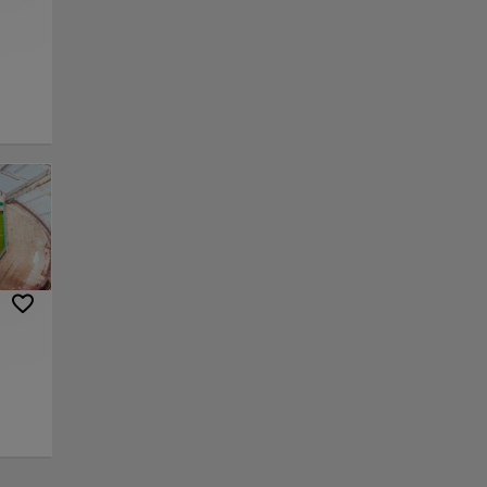
nlace
Guardar
io de
de
, en
por la