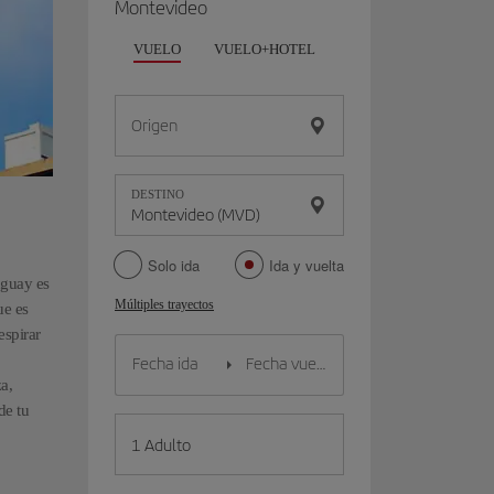
Montevideo
VUELO
VUELO+HOTEL
VUELO+COCHE
Origen
DESTINO
Solo ida
Ida y vuelta
uguay es
Múltiples trayectos
ue es
espirar
a,
de tu