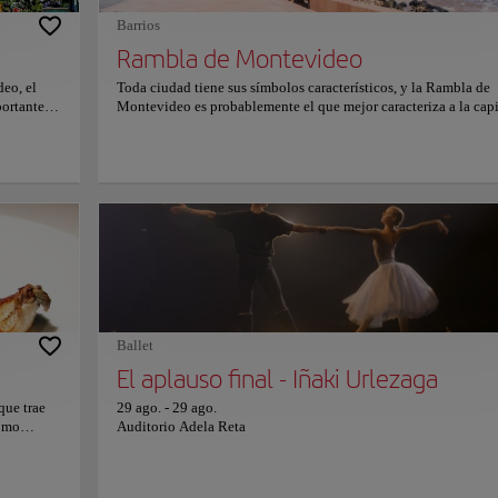
Barrios
Rambla de Montevideo
eo, el
Toda ciudad tiene sus símbolos característicos, y la Rambla de
ortantes o
Montevideo es probablemente el que mejor caracteriza a la capi
e
uruguaya. Esta avenida de veinticuatro kilómetros, que bordea 
ilómetros
costa del Río de la Plata y se extiende desde la escollera de Sar
el
hasta el arroyo Carrasco, es considerada la rambla más larga del
Artigas, y
mundo y funciona tanto como vía principal de circulación de
vehículos como de paseo peatonal. Pasee por esta avenida princ
azas, mesas
incluida en la declaración de Monumentos Históricos Nacionale
e de las
disfrute de la vista de las numerosas playas que la bordean, co
al para
Ramírez, Pocitos, Malvín y Carrasco, entre otras.
Ballet
El aplauso final - Iñaki Urlezaga
que trae
29 ago.
-
29 ago.
como
Auditorio Adela Reta
 riojana.
es, así
 El