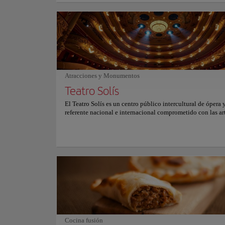
ambiente es acogedor y acogedor, con una decoración rústi
personal cálido y acogedor. Es el lugar perfecto para una c
romántica o una noche con amigos. Tanto si busca el sabor
o simplemente una buena comida, Pacharán Taberna Vasca 
encantará.
Atracciones y Monumentos
Teatro Solís
El Teatro Solís es un centro público intercultural de ópera 
referente nacional e internacional comprometido con las ar
escénicas y la preservación del patrimonio, ubicado en el c
histórico de la ciudad de Montevideo. Siendo el teatro más
importante y reconocido de Uruguay, este edificio se ha co
en un hito histórico de la ciudad por su estilo arquitectóni
neoclásico y sus características que lo asemejan al Teatro C
Felice de Génova, Italia, a la sala de conciertos de La Scal
y al Teatro Metastasio italiano. Visite este teatro que lleva
del explorador Juan Díaz de Solís, el primer explorador eu
desembarcó en el actual Uruguay, y descubra una de las jo
culturales más preciadas del país. Para más información so
horarios y precios, consulte su web oficial.
Cocina fusión