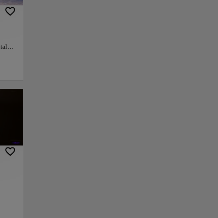
tal
la
andí
ipal
s, y
mo