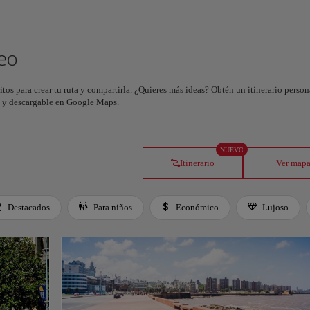
Planifica tu viaje con nuestra nueva
herramienta con IA
Genera un itinerario en segundos y crea una experiencia
deo
personalizada en la ciudad.
itos para crear tu ruta y compartirla. ¿Quieres más ideas? Obtén un itinerario perso
Entendido
os y descargable en Google Maps.
NUEVO
Itinerario
Ver map
Destacados
Para niños
Económico
Lujoso