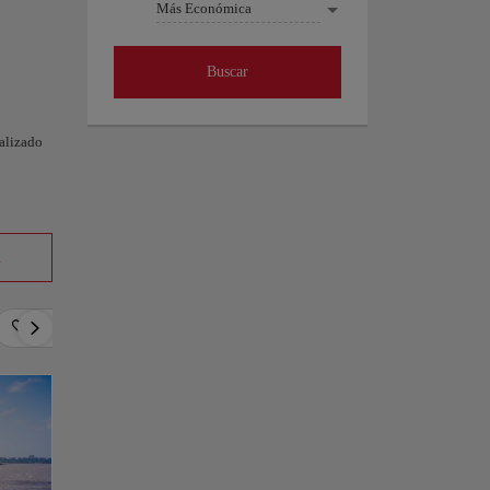
Más Económica
Buscar
nalizado
a
Romántico
Relax
Cultura
Gastronomía