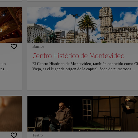
ca y un
ena
 de España
le
Barrios
Centro Histórico de Montevideo
y un
El Centro Histórico de Montevideo, también conocido como C
tes
Vieja, es el lugar de origen de la capital. Sede de numerosos
entro
comercios, oficinas gubernamentales, bancos, museos, galerías 
arte y centros culturales, así como restaurantes, discotecas y bare
nvertido
Centro Histórico de la ciudad está rodeado de numerosos edific
co
la época colonial y de las primeras décadas de la independenci
arlo
gran valor arquitectónico, como el Cabildo de Montevideo, el 
a de Milán
Solís, la Iglesia Matriz y varios museos, como el Museo Torres
 el nombre
García, el Museo Gurvich y el Museo Figari, entre otros. Descub
ropeo que
legado monumental de la capital, un lugar donde modernismo 
yas
tradición se funden en el Centro Histórico de Montevideo.
bre
Teatro