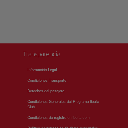
mbolos del fútbol
ienta
rvir de sede central
 Fútbol Mundial
sión por el fútbol.
Transparencia
+
Información Legal
Condiciones Transporte
−
Derechos del pasajero
Condiciones Generales del Programa Iberia
Club
Condiciones de registro en iberia.com
Política de protección de datos personales