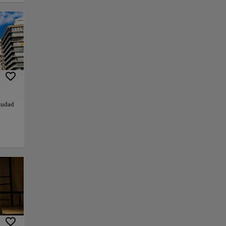
iudad
de
s, el
ios de
a de
Teatro
ra el
y