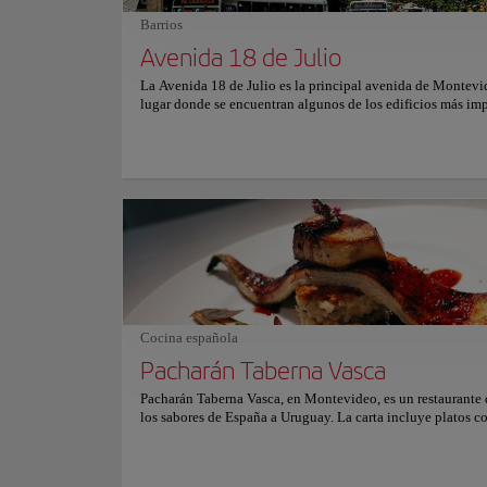
Barrios
Avenida 18 de Julio
La Avenida 18 de Julio es la principal avenida de Montevid
lugar donde se encuentran algunos de los edificios más imp
históricos de la ciudad, y el eje natural a lo largo del cual s
expandió la ciudad. Esta avenida, de aproximadamente 3 k
de largo, comienza en la Plaza Independencia y termina en 
Obelisco de Montevideo, sobre el Boulevard José Gervasio 
atesora un sinfín de historias ya que es un lugar rodeado de
numerosos comercios, restaurantes, bares, cines, teatros, pl
de pool, boliches, la Intendencia con su explanada, la fuent
esclusas, la feria Tristán Narvaja, y mucho más. El lugar ide
experimentar el estilo de vida de los montevideanos.
Cocina española
Pacharán Taberna Vasca
Pacharán Taberna Vasca, en Montevideo, es un restaurante 
los sabores de España a Uruguay. La carta incluye platos 
bacalao a la vasca, pulpo a la gallega y verduras asadas a la
El restaurante también ofrece una variedad de vinos español
como una selección de cervezas artesanales del País Vasco.