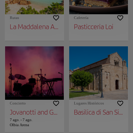
Rutas
Cafetería
La Maddalena Archipelago
Pasticceria Loi
Concierto
Lugares Históricos
Jovanotti and Gabry Ponte
Basilica di San Simpli
7 ago.
-
7 ago.
Olbia Arena