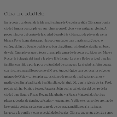
Olbia, la ciudad feliz
En la costa occidental de la isla mediterránea de Cerdeña se sitúa Olbia, una bonita
ciudad famosa por sus playas, sus ruinas arqueológicas y sus antiguas iglesias. A
pocos minutos del centro de la ciudad descubrirás kilómetros de playas de arena
blanca. Porto Istana destaca por las oportunidades para practicar surf, buceo o
esnórquel. En Lo Squalo podrás practicar piragüismo, windsurf, o alquilar un barco
de vela. Otras playas que ofrecen una amplia gama de deportes acuáticos son Mare e
Rocce, la Spiaggia dei Sassi y la playa Il Pellicano. La playa Bados es ideal para las
familias con niños, por la poca profundidad de sus aguas. La ciudad también cuenta
con rincones maravillosos como el Museo Arqueológico para conocer los orígenes
griegos de Olbia y contemplar exposiciones de restos de naufragios romanos y
medievales. En la basílica de San Simplicio, del siglo XI, y en la iglesia de San Paolo
podrás admirar bonitos frescos. Pasea también por las callejuelas del centro de la
ciudad para llegar a Piazza Regina Margherita y a Piazza Matteoti, dos bonitas
plazas rodeadas de tiendas, cafeterías y restaurantes. Y déjate tentar por los aromas de
la exquisita cocina sarda, con carne de cerdo asada, mejillones a la marinera,
langosta a la parrilla y otras especialidades locales. Olbia se encuentra además a unos