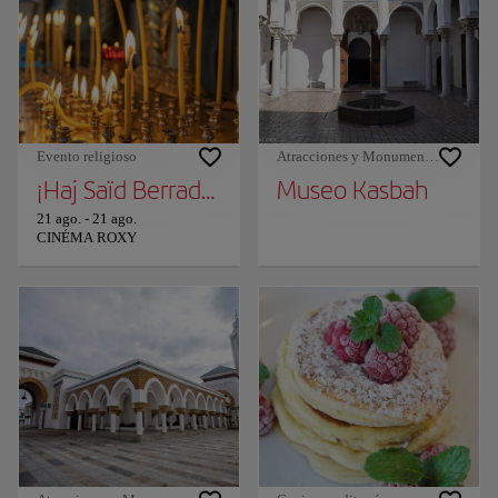
Evento religioso
Atracciones y Monumentos
¡Haj Saïd Berrada en Tánger!
Museo Kasbah
21 ago.
-
21 ago.
CINÉMA ROXY