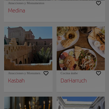
Atracciones y Monumentos
Medina
Atracciones y Monumentos
Cocina árabe
Kasbah
DarHarruch