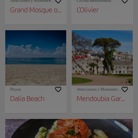
Atracciones y Monumentos
Cocina mediterránea
Grand Mosque of Tangier
L'Olivier
Playas
Atracciones y Monumentos
Dalia Beach
Mendoubia Gardens