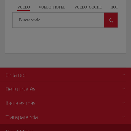
VUELO
VUELO+HOTEL
VUELO+COCHE
HOTEL
Buscar vuelo
En la red
De tu interés
Iberia es más
Transparencia