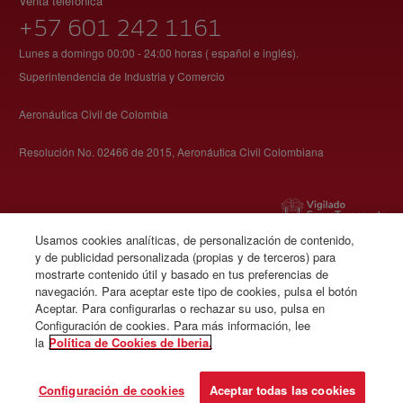
Venta telefónica
+57 601 242 1161
Lunes a domingo 00:00 - 24:00 horas ( español e inglés).
Superintendencia de Industria y Comercio
Aeronáutica Civil de Colombia
Resolución No. 02466 de 2015, Aeronáutica Civil Colombiana
Usamos cookies analíticas, de personalización de contenido,
y de publicidad personalizada (propias y de terceros) para
© Iberia 2026
mostrarte contenido útil y basado en tus preferencias de
navegación. Para aceptar este tipo de cookies, pulsa el botón
Aceptar. Para configurarlas o rechazar su uso, pulsa en
Configuración de cookies. Para más información, lee
la
Política de Cookies de Iberia.
Configuración de cookies
Aceptar todas las cookies