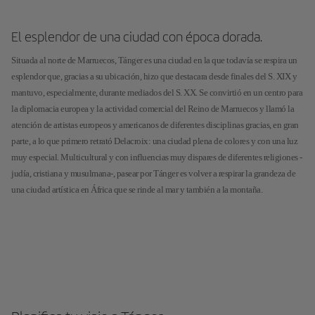
El esplendor de una ciudad con época dorada.
Situada al norte de Marruecos, Tánger es una ciudad en la que todavía se respira un
esplendor que, gracias a su ubicación, hizo que destacara desde finales del S. XIX y
mantuvo, especialmente, durante mediados del S. XX. Se convirtió en un centro para
la diplomacia europea y la actividad comercial del Reino de Marruecos y llamó la
atención de artistas europeos y americanos de diferentes disciplinas gracias, en gran
parte, a lo que primero retrató Delacroix: una ciudad plena de colores y con una luz
muy especial. Multicultural y con influencias muy dispares de diferentes religiones -
judía, cristiana y musulmana-, pasear por Tánger es volver a respirar la grandeza de
una ciudad artística en África que se rinde al mar y también a la montaña.