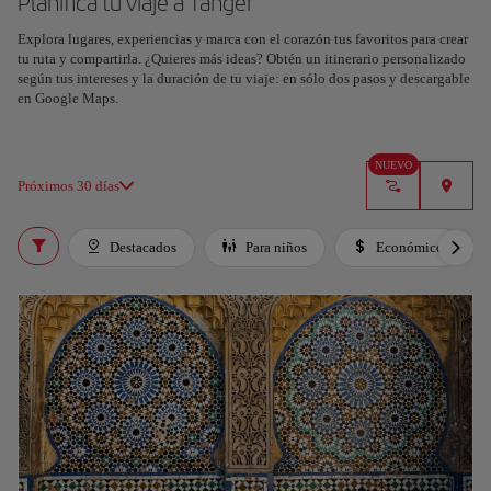
Planifica tu viaje a Tánger
Explora lugares, experiencias y marca con el corazón tus favoritos para crear
Planifica tu viaje con nuestra nueva herramienta con IA
tu ruta y compartirla. ¿Quieres más ideas? Obtén un itinerario personalizado
Genera un itinerario en segundos y crea una experiencia
según tus intereses y la duración de tu viaje: en sólo dos pasos y descargable
personalizada en la ciudad.
en Google Maps.
Entendido
NUEVO
Próximos 30 días
Destacados
Para niños
Económico