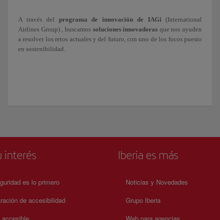
A través del
programa de innovación de IAGi
(International
Airlines Group) , buscamos
soluciones innovadoras
que nos ayuden
a resolver los retos actuales y del futuro, con uno de los focos puesto
en sostenibilidad.
 interés
Iberia es más
guridad es lo primero
Noticias y Novedades
ración de accesibilidad
Grupo Iberia
a accesible
Web para agencias