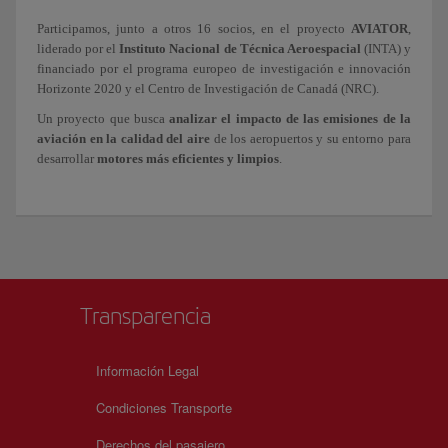
Participamos, junto a otros 16 socios, en el proyecto
AVIATOR
,
liderado por el
Instituto Nacional de Técnica Aeroespacial
(INTA) y
financiado por el programa europeo de investigación e innovación
Horizonte 2020 y el Centro de Investigación de Canadá (NRC).
Un proyecto que busca
analizar el impacto de las emisiones de la
aviación en la calidad del aire
de los aeropuertos y su entorno para
desarrollar
motores más eficientes y limpios
.
Transparencia
Información Legal
Condiciones Transporte
Derechos del pasajero