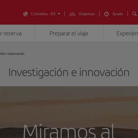
Colombia - ES
Empresas
Ayuda
r reserva
Preparar el viaje
Experienc
ción e innovación
Investigación e innovación
Miramos al