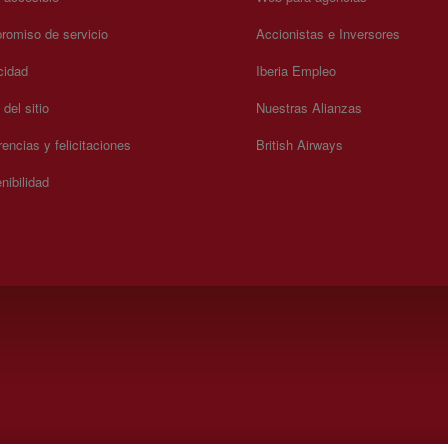
omiso de servicio
Accionistas e Inversores
cidad
Iberia Empleo
del sitio
Nuestras Alianzas
encias y felicitaciones
British Airways
nibilidad