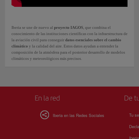
Iberia se une de nuevo al
proyecto IAGOS
, que combina el
conocimiento de las instituciones científicas con la infraestructura de
la aviación civil para conseguir
datos esenciales sobre el cambio
climático
y la calidad del aire. Estos datos ayudan a entender la
composición de la atmósfera para el posterior desarrollo de modelos
climáticos y meteorológicos más precisos.
En la red
De tu
Tu se
Iberia en las Redes Sociales
Decla
Iberi